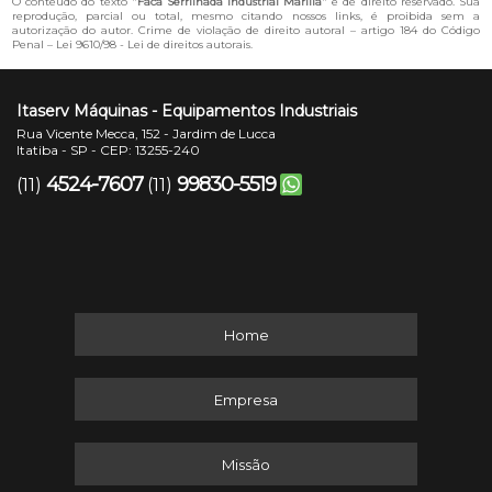
O conteúdo do texto "
Faca Serrilhada Industrial Marília
" é de direito reservado. Sua
reprodução, parcial ou total, mesmo citando nossos links, é proibida sem a
autorização do autor. Crime de violação de direito autoral – artigo 184 do Código
Penal –
Lei 9610/98 - Lei de direitos autorais
.
Itaserv Máquinas - Equipamentos Industriais
Rua Vicente Mecca, 152 - Jardim de Lucca
Itatiba - SP - CEP: 13255-240
4524-7607
99830-5519
(11)
(11)
Home
Empresa
Missão