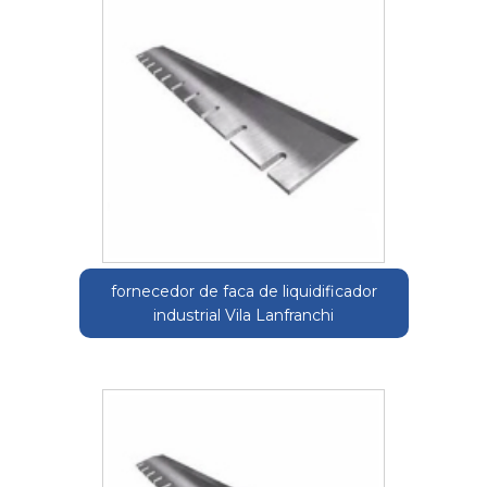
fornecedor de faca de liquidificador
industrial Vila Lanfranchi