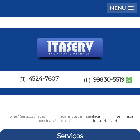
MENU
4524-7607
(11)
99830-5519
(11)
Home
Serviços
facas
faca industrial para
faca serrilhada
industriais
papel
industrial Marília
Serviços