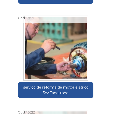
Cod.:
15621
serviço de reforma de motor elétrico
5cv Tanquinho
Cod.:
15622