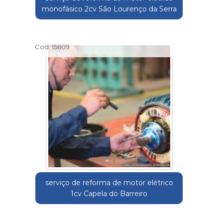
monofásico 2cv São Lourenço da Serra
Cod.:
15609
serviço de reforma de motor elétrico
1cv Capela do Barreiro