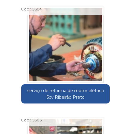
Cod.:
15604
serviço de reforma de motor elétrico
5cv Ribeirão Preto
Cod.:
15605