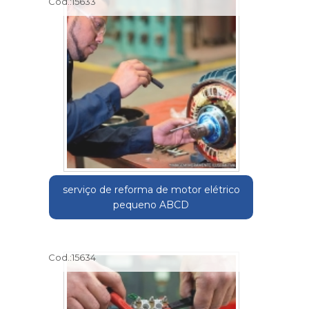
Cod.:
15633
serviço de reforma de motor elétrico
pequeno ABCD
Cod.:
15634