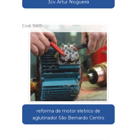
3cv Artur Nogueira
Cod.:
15615
reforma de motor eletrico de
aglutinador São Bernardo Centro