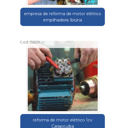
empresa de reforma de motor elétrico
empilhadeira Ibiúna
Cod.:
15620
reforma de motor elétrico 1cv
Carapicuíba