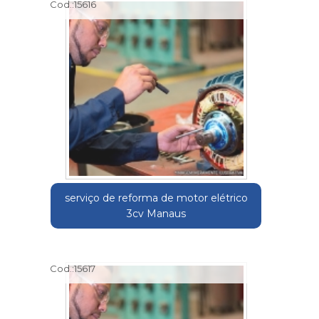
Cod.:
15616
serviço de reforma de motor elétrico
3cv Manaus
Cod.:
15617