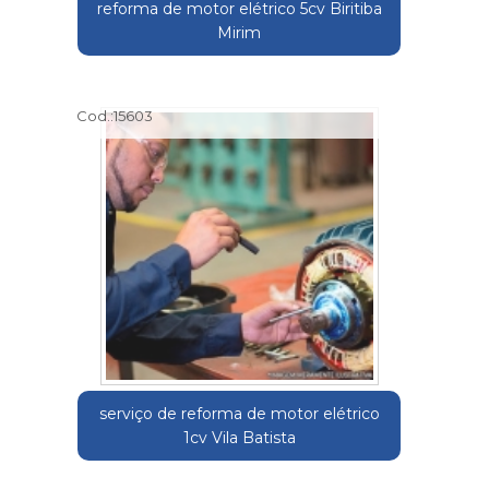
reforma de motor elétrico 5cv Biritiba
Mirim
Cod.:
15603
serviço de reforma de motor elétrico
1cv Vila Batista