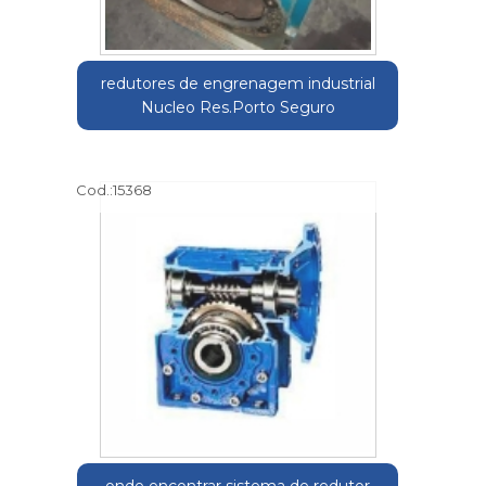
redutores de engrenagem industrial
Nucleo Res.Porto Seguro
Cod.:
15368