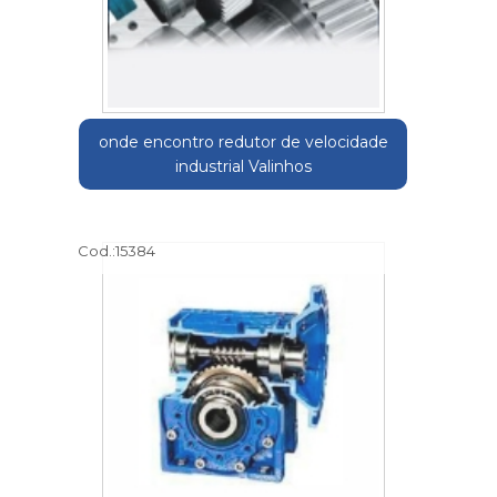
onde encontro redutor de velocidade
industrial Valinhos
Cod.:
15384