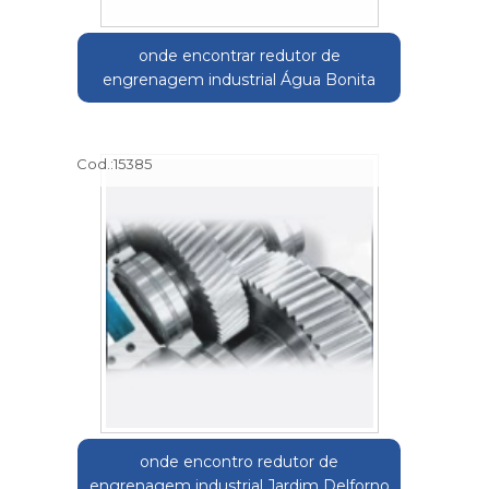
onde encontrar redutor de
engrenagem industrial Água Bonita
Cod.:
15385
onde encontro redutor de
engrenagem industrial Jardim Delforno