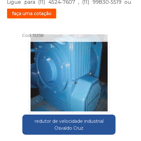
Ligue para
(11) 4524-7607
,
(11) 99830-5519
ou
faça uma cotação
Cod.:
15358
redutor de velocidade industrial
Osvaldo Cruz