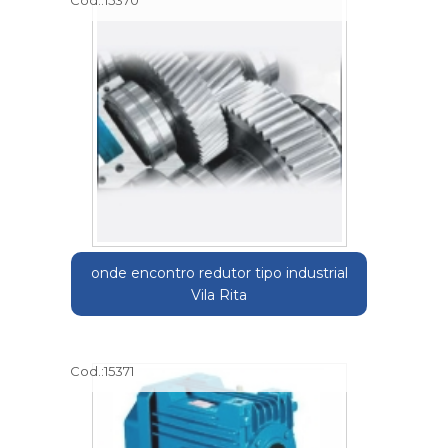
onde encontro redutor tipo industrial
Vila Rita
Cod.:
15371