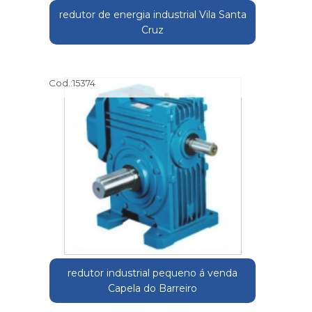
redutor de energia industrial Vila Santa
Cruz
Cod.:
15374
redutor industrial pequeno á venda
Capela do Barreiro