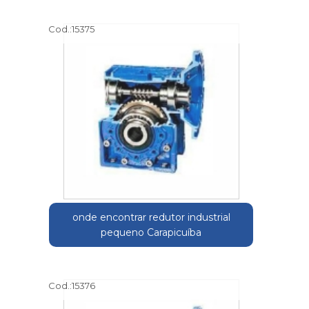
Cod.:
15375
onde encontrar redutor industrial
pequeno Carapicuíba
Cod.:
15376