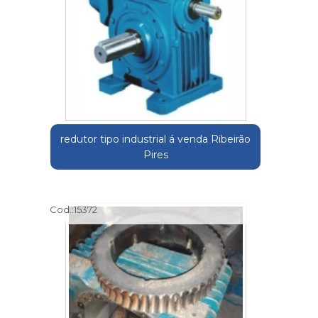
redutor tipo industrial á venda Ribeirão
Pires
Cod.:
15372