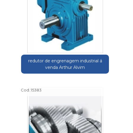
redutor de engrenagem industrial á
venda Arthur Alvim
Cod.:
15383