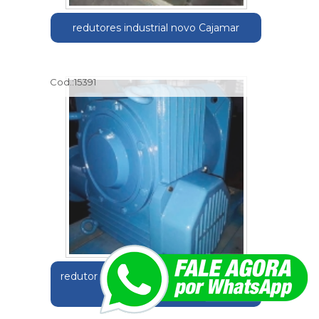
redutores industrial novo Cajamar
Cod.:
15391
redutor industrial usado Campo Limpo
Paulista