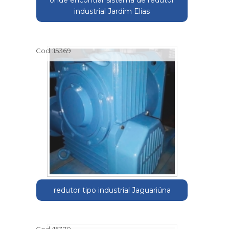
onde encontrar sistema de redutor
industrial Jardim Elias
Cod.:
15369
redutor tipo industrial Jaguariúna
Cod.:
15370