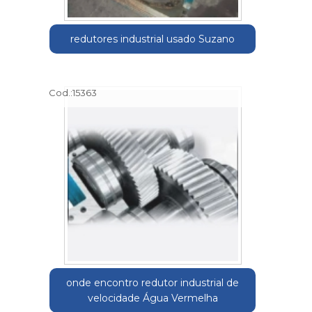
redutores industrial usado Suzano
Cod.:
15363
onde encontro redutor industrial de
velocidade Água Vermelha