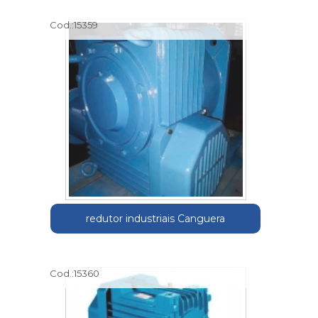
Cod.:
15359
redutor industriais Canguera
Cod.:
15360