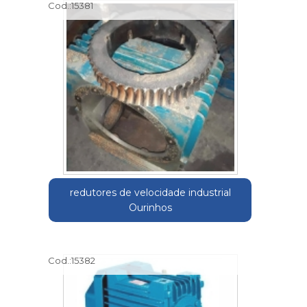
Cod.:
15381
redutores de velocidade industrial
Ourinhos
Cod.:
15382