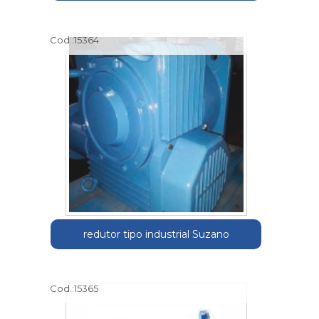
Cod.:
15364
redutor tipo industrial Suzano
Cod.:
15365