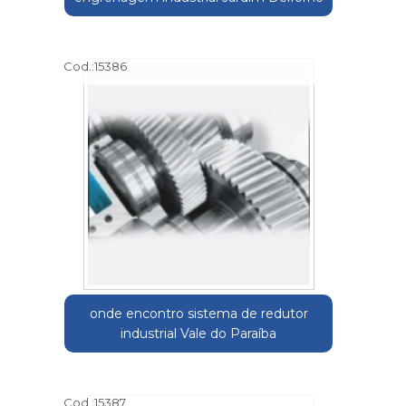
Cod.:
15386
onde encontro sistema de redutor
industrial Vale do Paraíba
Cod.:
15387