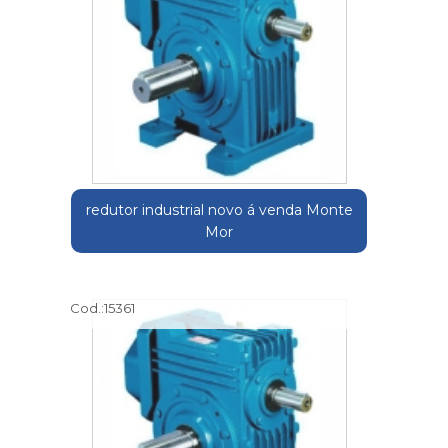
redutor industrial novo á venda Monte
Mor
Cod.:
15361