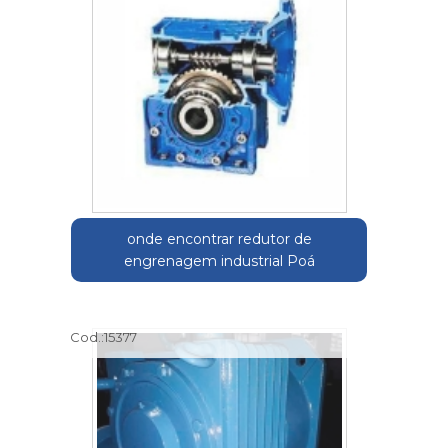
onde encontrar redutor de
engrenagem industrial Poá
Cod.:
15377