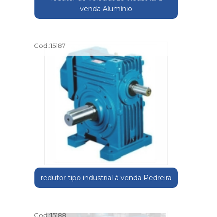
venda Alumínio
Cod.:
15187
redutor tipo industrial á venda Pedreira
Cod.:
15188