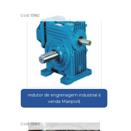
Cod.:
15182
redutor de engrenagem industrial á
venda Mairiporã
Cod.:
15183