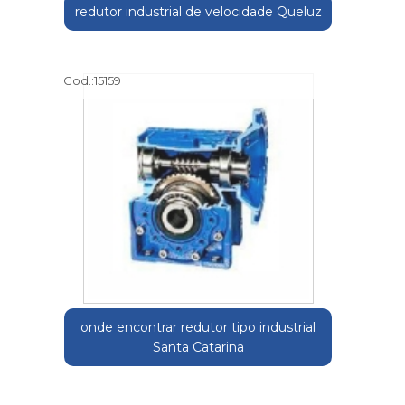
redutor industrial de velocidade Queluz
Cod.:
15159
onde encontrar redutor tipo industrial
Santa Catarina