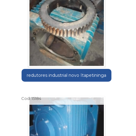
redutores industrial novo Itapetininga
Cod.:
15184