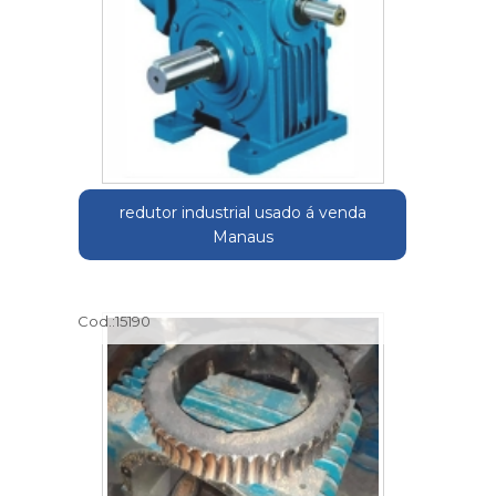
redutor industrial usado á venda
Manaus
Cod.:
15190