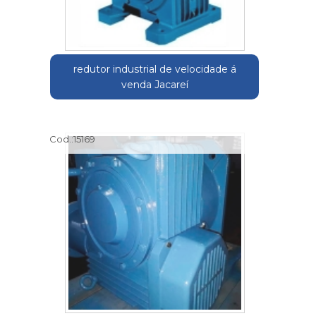
redutor industrial de velocidade á
venda Jacareí
Cod.:
15169