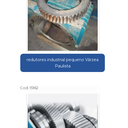
redutores industrial pequeno Várzea
Paulista
Cod.:
15162