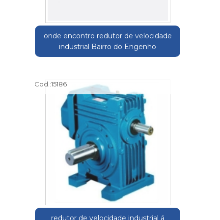
onde encontro redutor de velocidade
industrial Bairro do Engenho
Cod.:
15186
redutor de velocidade industrial á