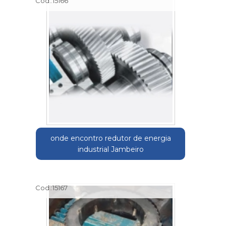
Cod.:
15166
onde encontro redutor de energia
industrial Jambeiro
Cod.:
15167