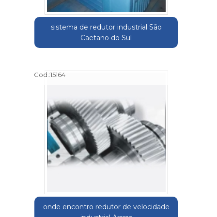
sistema de redutor industrial São
Caetano do Sul
Cod.:
15164
onde encontro redutor de velocidade