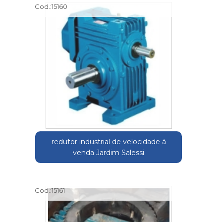
Cod.:
15160
redutor industrial de velocidade á
venda Jardim Salessi
Cod.:
15161