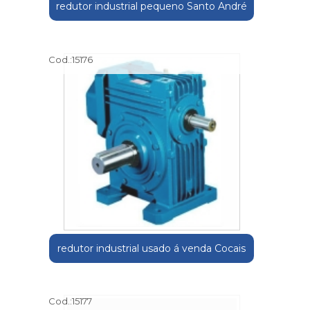
redutor industrial pequeno Santo André
Cod.:
15176
redutor industrial usado á venda Cocais
Cod.:
15177