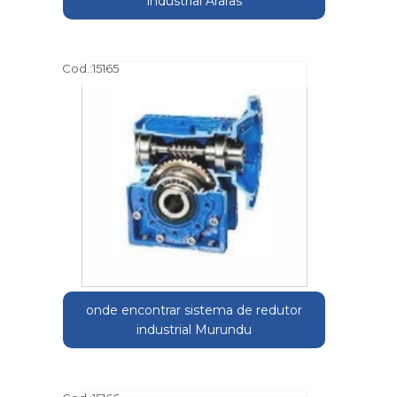
industrial Araras
Cod.:
15165
onde encontrar sistema de redutor
industrial Murundu