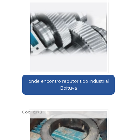
onde encontro redutor tipo industrial
Boituva
Cod.:
15178