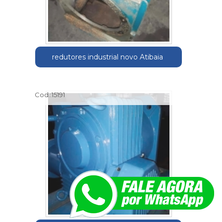
redutores industrial novo Atibaia
Cod.:
15191