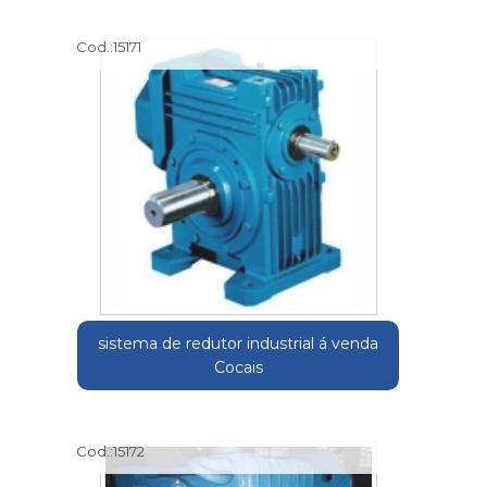
Cod.:
15171
sistema de redutor industrial á venda
Cocais
Cod.:
15172