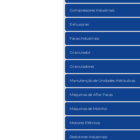
Compressores Industriais
Extrusoras
Facas Industriais
Granulador
Granuladores
Manutenção de Unidades Hidráulicas
Máquinas de Afiar Facas
Máquinas de Moinho
Motores Elétricos
Redutores Industriais