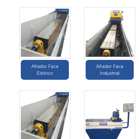
Afiador Faca
Afiador Faca
Elétrico
Industrial