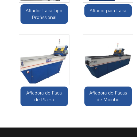
Afiador Faca Tipo
Afiador para Faca
Profissional
Afiadora de Faca
Afiadora de Facas
de Plaina
de Moinho