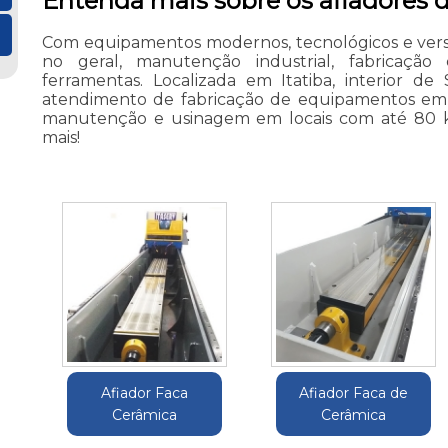
Entenda mais sobre os afiadores d
Com equipamentos modernos, tecnológicos e versá
no geral, manutenção industrial, fabricaçã
ferramentas. Localizada em Itatiba, interior d
atendimento de fabricação de equipamentos em to
manutenção e usinagem em locais com até 80 k
mais!
Afiador Faca
Afiador Faca de
Cerâmica
Cerâmica