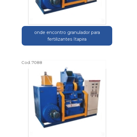
onde encontro granulador para
fertilizantes Itapira
Cod.:
7088