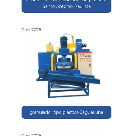
Santo Antônio Paulista
Cod.:
7078
granulador tipo plástico Jaguariúna
Cod.:
7079