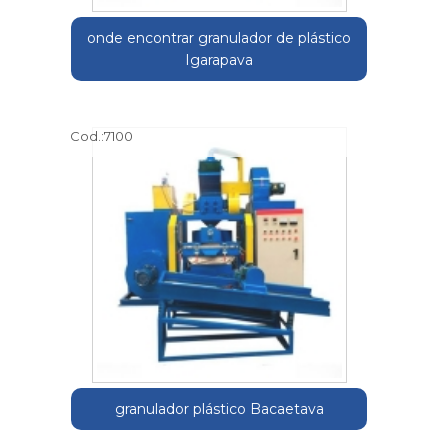
onde encontrar granulador de plástico
Igarapava
Cod.:
7100
granulador plástico Bacaetava