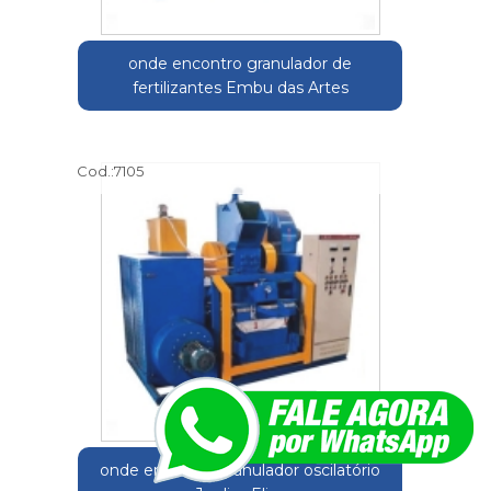
onde encontro granulador de
fertilizantes Embu das Artes
Cod.:
7105
onde encontro granulador oscilatório