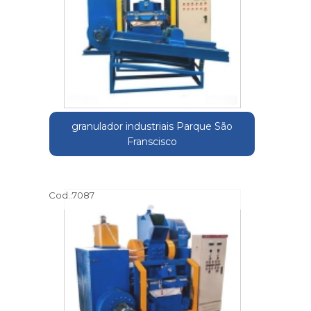
granulador industriais Parque São
Franscisco
Cod.:
7087