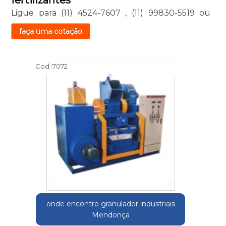
fertilizantes
Ligue para
(11) 4524-7607
,
(11) 99830-5519
ou
faça uma cotação
Cod.:
7072
onde encontro granulador industriais
Mendonça