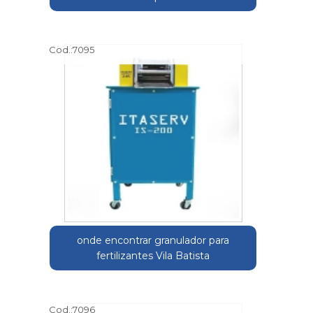
Cod.:
7095
onde encontrar granulador para
fertilizantes Vila Batista
Cod.:
7096