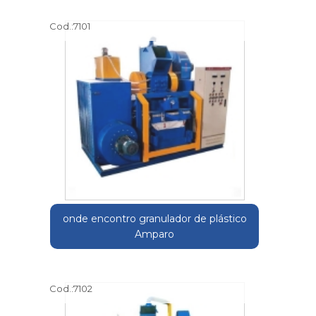
Cod.:
7101
onde encontro granulador de plástico
Amparo
Cod.:
7102