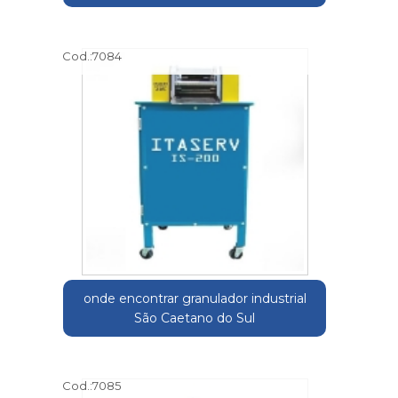
Cod.:
7084
onde encontrar granulador industrial
São Caetano do Sul
Cod.:
7085