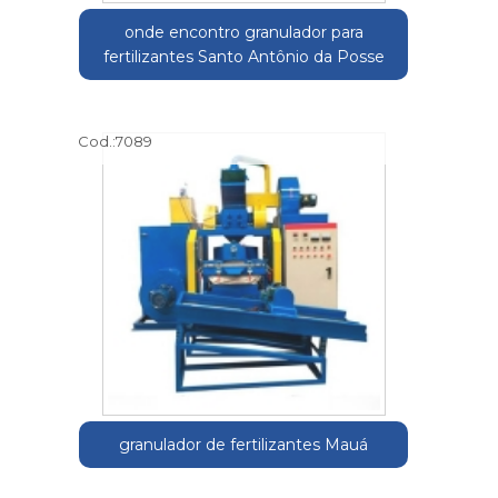
onde encontro granulador para
fertilizantes Santo Antônio da Posse
Cod.:
7089
granulador de fertilizantes Mauá