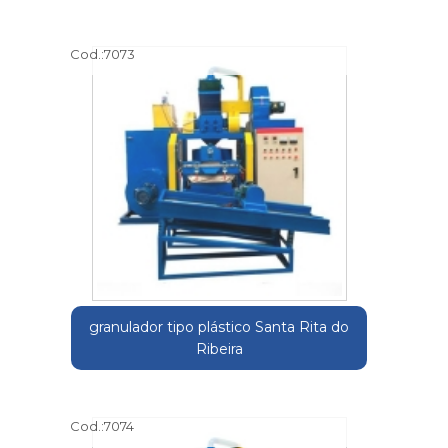
Cod.:
7073
granulador tipo plástico Santa Rita do
Ribeira
Cod.:
7074