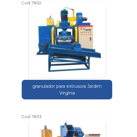
Cod.:
7832
granulador para extrusora Jardim
Virgínia
Cod.:
7833