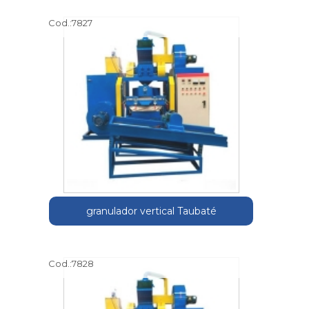
Cod.:
7827
granulador vertical Taubaté
Cod.:
7828