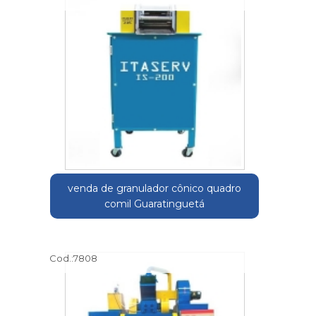
venda de granulador cônico quadro
comil Guaratinguetá
Cod.:
7808