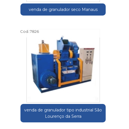
venda de granulador seco Manaus
Cod.:
7826
venda de granulador tipo industrial São
Lourenço da Serra