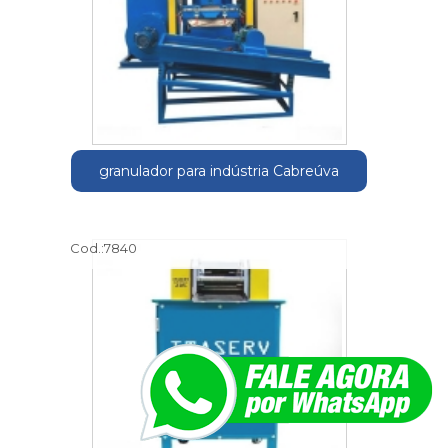
granulador para indústria Cabreúva
Cod.:
7840