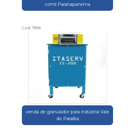
comil Paranapanema
Cod.:
7816
venda de granulador para indústria Vale
do Paraíba