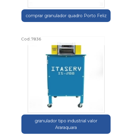
comprar granulador quadro Porto Feliz
Cod.:
7836
granulador tipo industrial valor
Araraquara