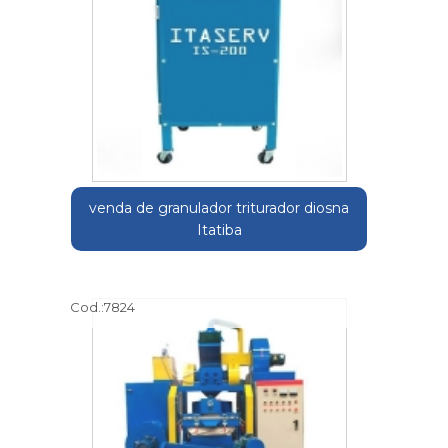
venda de granulador triturador diosna
Itatiba
Cod.:
7824