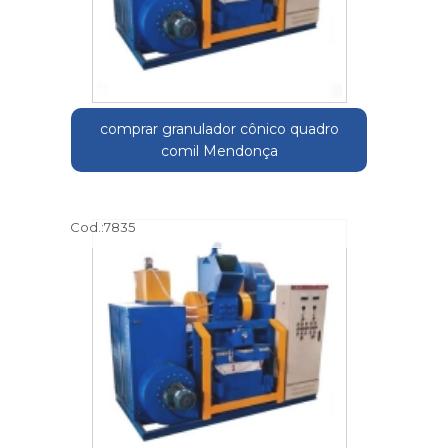
comprar granulador cônico quadro
comil Mendonça
Cod.:
7835