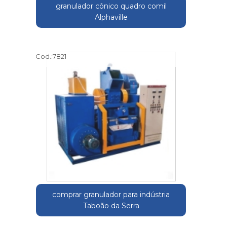
granulador cônico quadro comil
Alphaville
Cod.:
7821
comprar granulador para indústria
Taboão da Serra