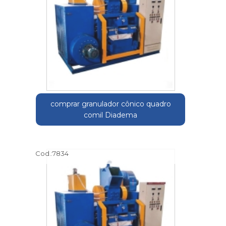
comprar granulador cônico quadro
comil Diadema
Cod.:
7834