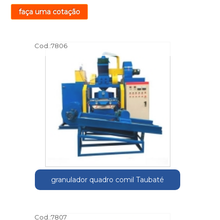
faça uma cotação
Cod.:
7806
granulador quadro comil Taubaté
Cod.:
7807