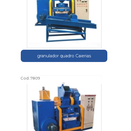
granulador quadro Caierias
Cod.:
7809