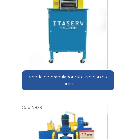
venda de granulador rotativo cônico
Lorena
Cod.:
7839