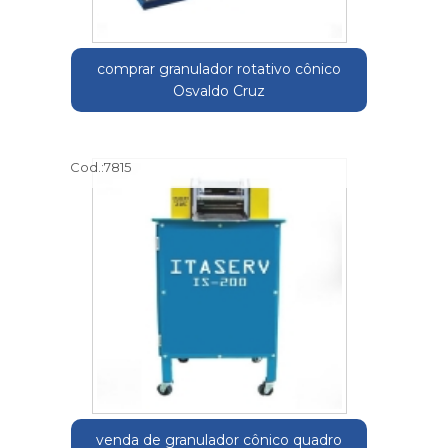
comprar granulador rotativo cônico
Osvaldo Cruz
Cod.:
7815
venda de granulador cônico quadro