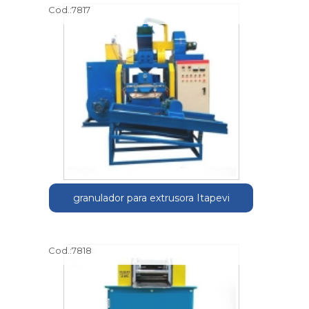
Cod.:
7817
granulador para extrusora Itapevi
Cod.:
7818