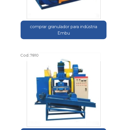
comprar granulador para indústria
Embu
Cod.:
7810