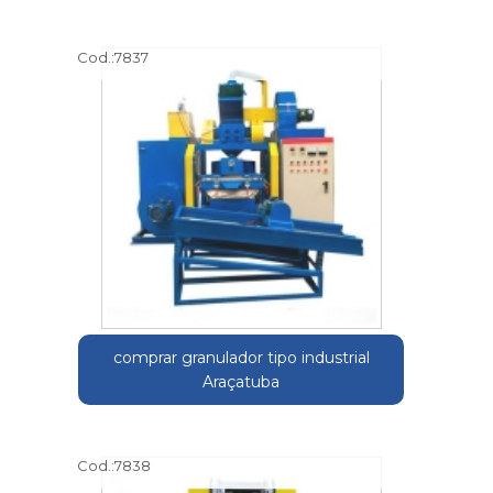
Cod.:
7837
comprar granulador tipo industrial
Araçatuba
Cod.:
7838