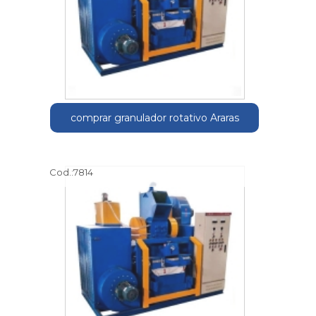
comprar granulador rotativo Araras
Cod.:
7814