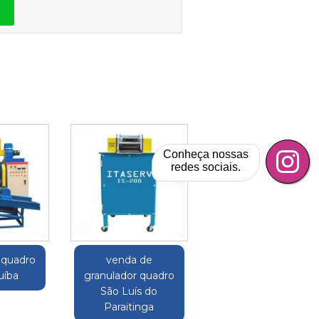
Conheça nossas
redes sociais.
 quadro
venda de
uíba
granulador quadro
São Luís do
Paraitinga