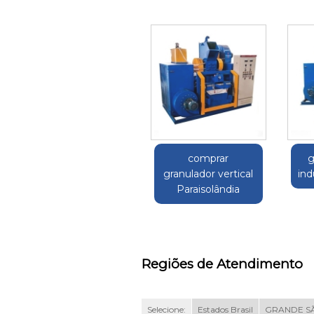
comprar
g
granulador vertical
ind
Paraisolândia
Regiões de Atendimento
Selecione:
Estados Brasil
GRANDE S