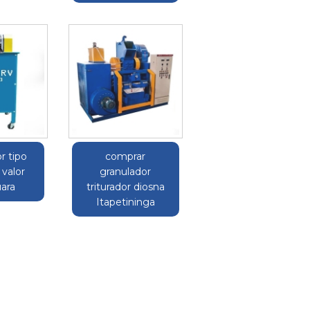
r tipo
comprar
 valor
granulador
uara
triturador diosna
Itapetininga