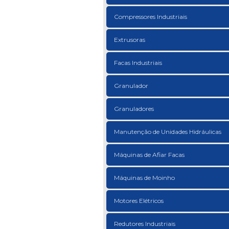
Compressores Industriais
Extrusoras
Facas Industriais
Granulador
Granuladores
Manutenção de Unidades Hidráulicas
Máquinas de Afiar Facas
Máquinas de Moinho
Motores Elétricos
Redutores Industriais