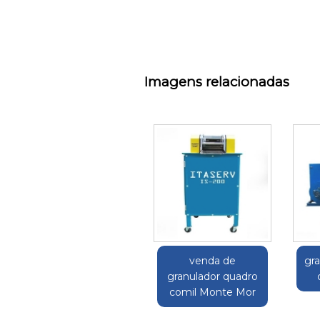
Imagens relacionadas
venda de
gra
granulador quadro
comil Monte Mor