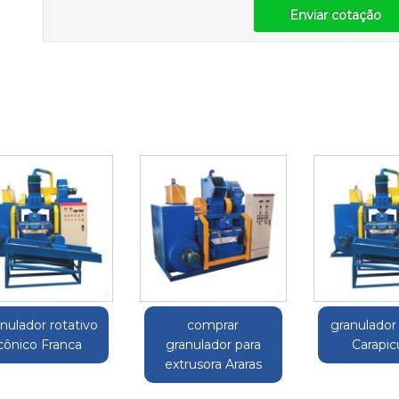
Enviar cotação
nulador rotativo
comprar
granulador
cônico Franca
granulador para
Carapic
extrusora Araras