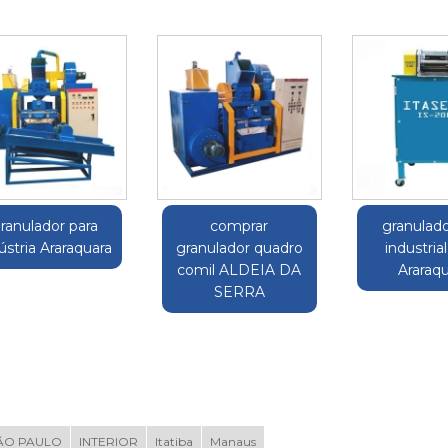
ranulador para
comprar
granulado
ústria Araraquara
granulador quadro
industrial
comil ALDEIA DA
Araraq
SERRA
ÃO PAULO
INTERIOR
Itatiba
Manaus