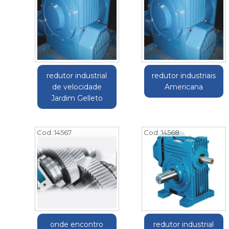
redutor industrial
redutor industriais
de velocidade
Americana
Jardim Gelleto
Cod.:
14567
Cod.:
14568
onde encontro
redutor industrial