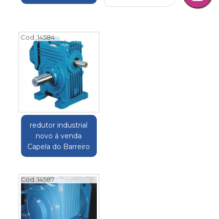
Cod.:
14584
redutor industrial
novo á venda
Capela do Barreiro
Cod.:
14587