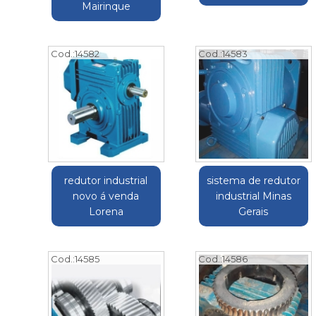
Mairinque
Cod.:
14582
Cod.:
14583
redutor industrial
sistema de redutor
novo á venda
industrial Minas
Lorena
Gerais
Cod.:
14585
Cod.:
14586