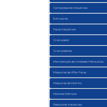
Compressores Industriais
Extrusoras
Facas Industriais
Granulador
Granuladores
Manutenção de Unidades Hidráulicas
Máquinas de Afiar Facas
Máquinas de Moinho
Motores Elétricos
Redutores Industriais