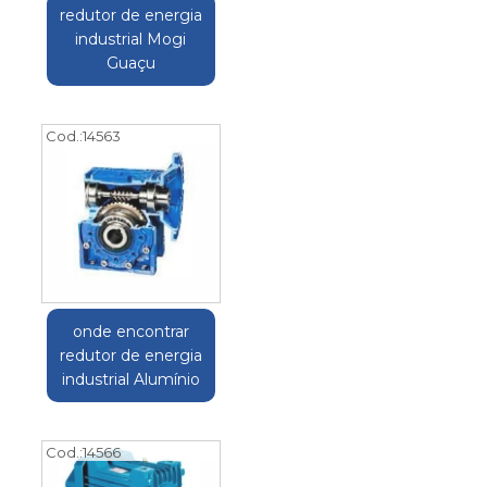
redutor de energia
industrial Mogi
Guaçu
Cod.:
14563
onde encontrar
redutor de energia
industrial Alumínio
Cod.:
14566