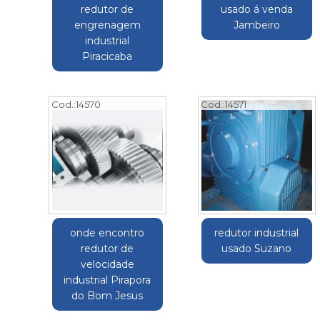
redutor de
usado á venda
engrenagem
Jambeiro
industrial
Piracicaba
Cod.:
14570
Cod.:
14571
onde encontro
redutor industrial
redutor de
usado Suzano
velocidade
industrial Pirapora
do Bom Jesus