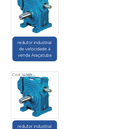
redutor industrial
de velocidade á
venda Araçatuba
Cod.:
14569
redutor industrial