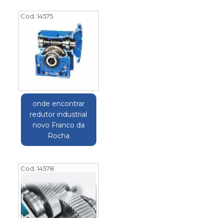
Cod.:
14575
onde encontrar
redutor industrial
novo Franco da
Rocha
Cod.:
14578