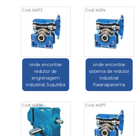
Cod.:
14573
Cod.:
14574
onde encontrar
onde encontrar
redutor de
sistema de redutor
engrenagem
industrial
industrial Juquitiba
Paranapanema
Cod.:
14576
Cod.:
14577