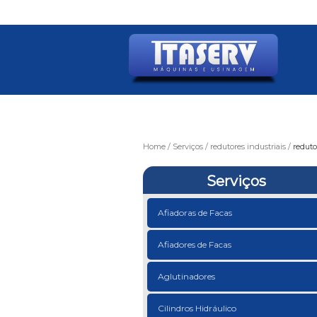
Home
Serviços
redutores industriais
reduto
Serviços
Afiadoras de Facas
Afiadores de Facas
Aglutinadores
Cilindros Hidráulico