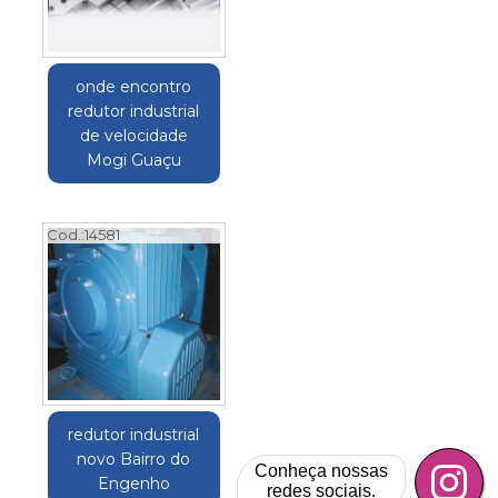
onde encontro
redutor industrial
de velocidade
Mogi Guaçu
Cod.:
14581
redutor industrial
novo Bairro do
Conheça nossas
Engenho
redes sociais.