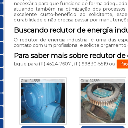
necessária para que funcione de forma adequada e
atuando também na otimização dos processos pr
excelente custo-benefício ao solicitante, e
durabilidade e não precisa passar por manutençõe
Buscando redutor de energia indu
O redutor de energia industrial é uma das espe
contato com um profissional e solicite orçament
Para saber mais sobre redutor de 
Ligue para
(11) 4524-7607
,
(11) 99830-5519
ou
faç
Cod.:
14558
Cod.:
14559