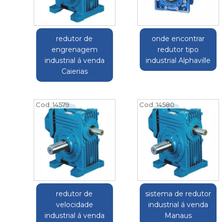
redutor de
onde encontrar
engrenagem
redutor tipo
industrial á venda
industrial Alphaville
Caierias
Cod.:
14579
Cod.:
14580
redutor de
sistema de redutor
velocidade
industrial á venda
industrial á venda
Manaus