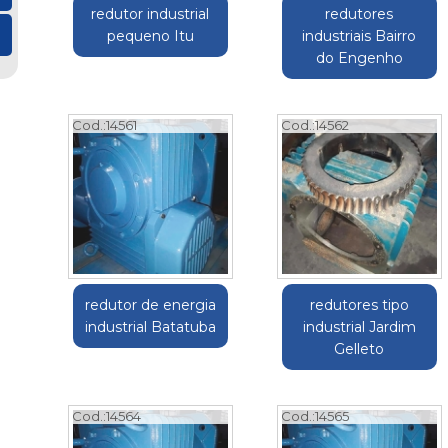
redutor industrial
redutores
pequeno Itu
industriais Bairro
do Engenho
Cod.:
14561
Cod.:
14562
redutor de energia
redutores tipo
industrial Batatuba
industrial Jardim
Gelleto
Cod.:
14564
Cod.:
14565