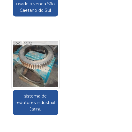
usado á venda São
Caetano do Sul
Cod.:
14572
sistema de
redutores industrial
Jarinu