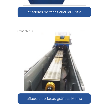
afiadoras de facas circular Cotia
Cod.:
1230
afiadora de facas gráficas Marília