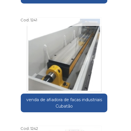
Cod.:
1241
venda de afiadora de facas industriais
Cubatão
Cod.:
1242