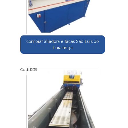
comprar afiadora e facas São Luís do
Paraitinga
Cod.:
1239