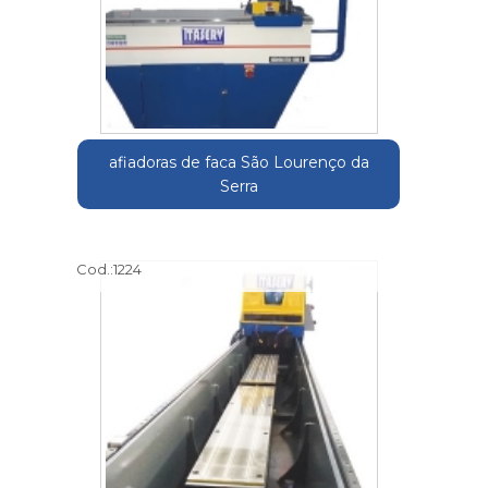
afiadoras de faca São Lourenço da
Serra
Cod.:
1224