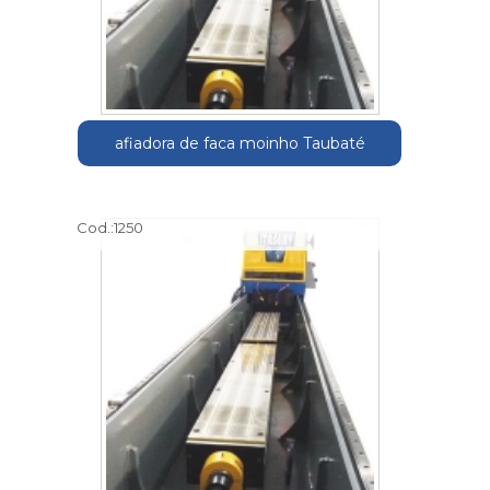
afiadora de faca moinho Taubaté
Cod.:
1250