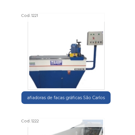
Cod.:
1221
afiadoras de facas gráficas São Carlos
Cod.:
1222