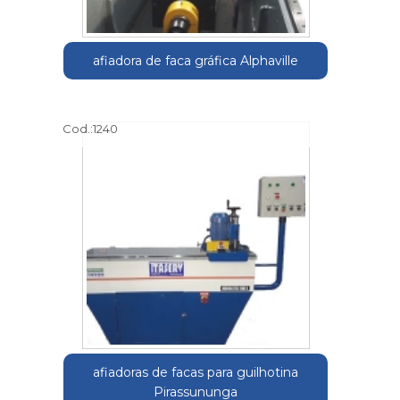
afiadora de faca gráfica Alphaville
Cod.:
1240
afiadoras de facas para guilhotina
Pirassununga