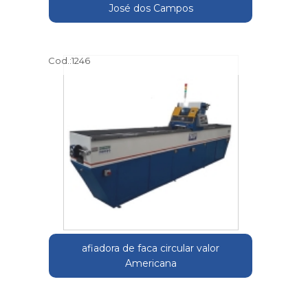
José dos Campos
Cod.:
1246
afiadora de faca circular valor
Americana