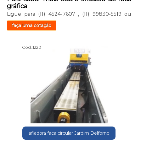
gráfica
Ligue para
(11) 4524-7607
,
(11) 99830-5519
ou
faça uma cotação
Cod.:
1220
afiadora faca circular Jardim Delforno