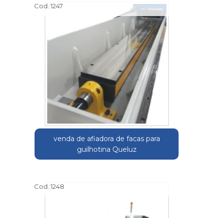
Cod.:
1247
venda de afiadora de facas para
guilhotina Queluz
Cod.:
1248