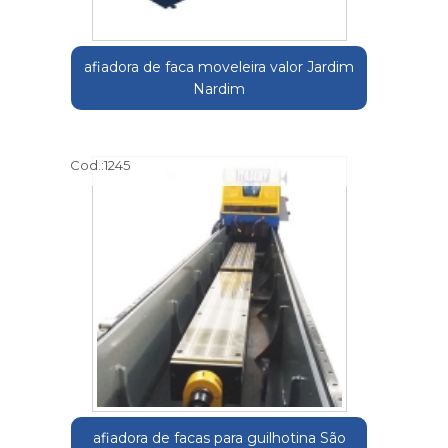
afiadora de faca moveleira valor Jardim
Nardim
Cod.:
1245
afiadora de facas para guilhotina São