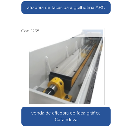
afiadora de facas para guilhotina ABC
Cod.:
1235
venda de afiadora de faca gráfica
Catanduva