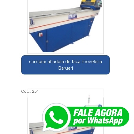
comprar afiadora de faca moveleira
Barueri
Cod.:
1254