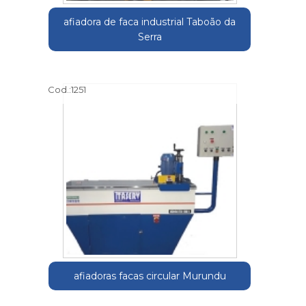
afiadora de faca industrial Taboão da
Serra
Cod.:
1251
afiadoras facas circular Murundu