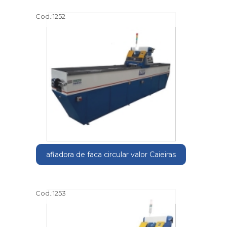
Cod.:
1252
afiadora de faca circular valor Caieiras
Cod.:
1253