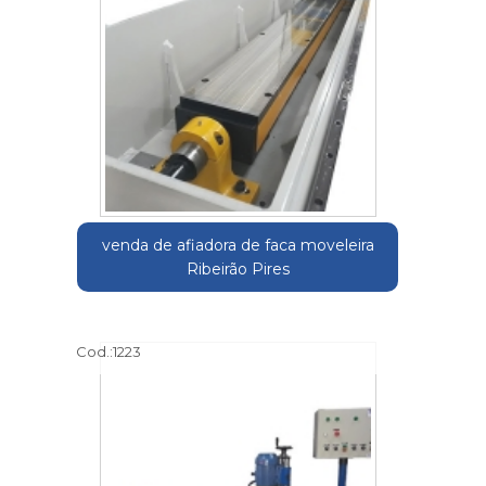
venda de afiadora de faca moveleira
Ribeirão Pires
Cod.:
1223