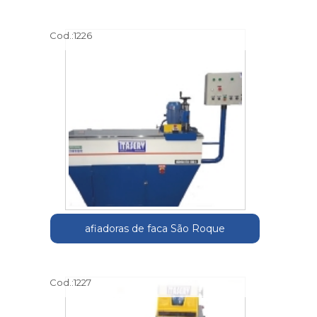
Cod.:
1226
afiadoras de faca São Roque
Cod.:
1227