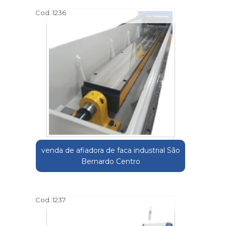
Cod.:
1236
venda de afiadora de faca industrial São
Bernardo Centro
Cod.:
1237