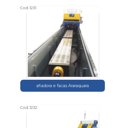
Cod.:
1231
afiadora e facas Araraquara
Cod.:
1232