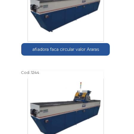
afiadora faca circular valor Araras
Cod.:
1244