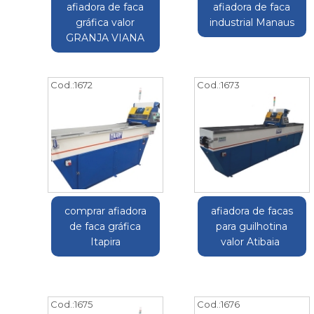
afiadora de faca
afiadora de faca
gráfica valor
industrial Manaus
GRANJA VIANA
Cod.:
1672
Cod.:
1673
comprar afiadora
afiadora de facas
de faca gráfica
para guilhotina
Itapira
valor Atibaia
Cod.:
1675
Cod.:
1676