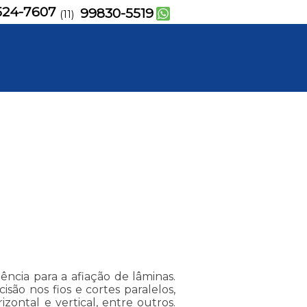
524-7607
99830-5519
(11)
uência para a afiação de lâminas.
isão nos fios e cortes paralelos,
zontal e vertical, entre outros.