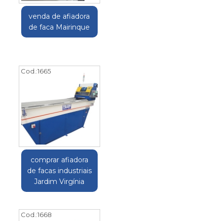
venda de afiadora
de faca Mairinque
Cod.:
1665
comprar afiadora
de facas industriais
Jardim Virgínia
Cod.:
1668