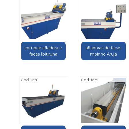
comprar afiadora e
afiadoras de facas
facas Ibitiruna
moinho Arujá
Cod.:
1678
Cod.:
1679