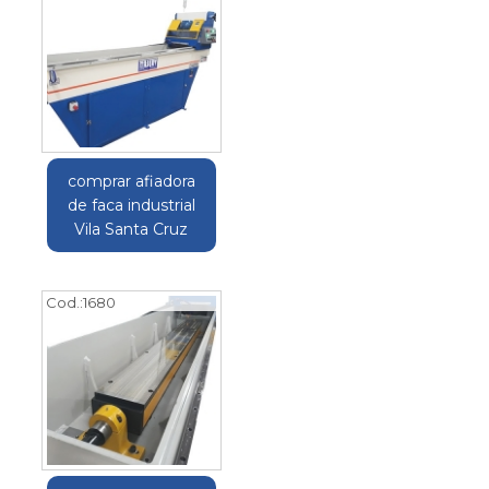
comprar afiadora
de faca industrial
Vila Santa Cruz
Cod.:
1680