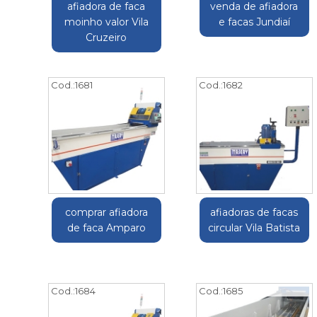
afiadora de faca
venda de afiadora
moinho valor Vila
e facas Jundiaí
Cruzeiro
Cod.:
1681
Cod.:
1682
comprar afiadora
afiadoras de facas
de faca Amparo
circular Vila Batista
Cod.:
1684
Cod.:
1685