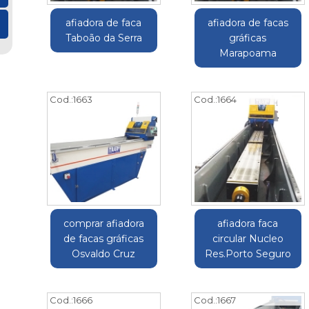
afiadora de faca
afiadora de facas
Taboão da Serra
gráficas
Marapoama
Cod.:
1663
Cod.:
1664
comprar afiadora
afiadora faca
de facas gráficas
circular Nucleo
Osvaldo Cruz
Res.Porto Seguro
Cod.:
1666
Cod.:
1667