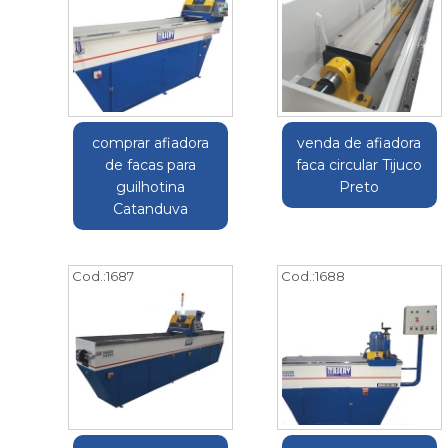
comprar afiadora
venda de afiadora
de facas para
faca circular Tijuco
guilhotina
Preto
Catanduva
Cod.:
1687
Cod.:
1688