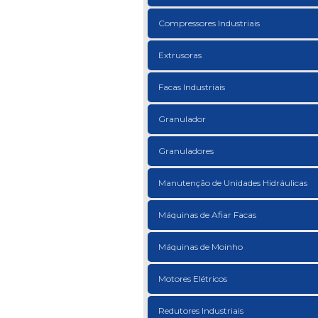
Compressores Industriais
Extrusoras
Facas Industriais
Granulador
Granuladores
Manutenção de Unidades Hidráulicas
Máquinas de Afiar Facas
Máquinas de Moinho
Motores Elétricos
Redutores Industriais