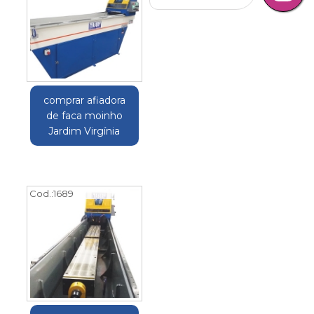
comprar afiadora
de faca moinho
Jardim Virgínia
Cod.:
1689