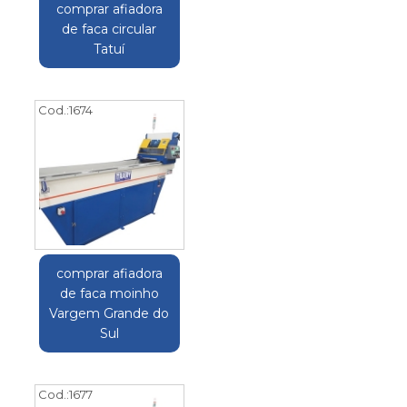
comprar afiadora
de faca circular
Tatuí
Cod.:
1674
comprar afiadora
de faca moinho
Vargem Grande do
Sul
Cod.:
1677