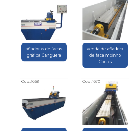
afiadoras de facas
venda de afiadora
gráfica Canguera
de faca moinho
Cocais
Cod.:
1669
Cod.:
1670