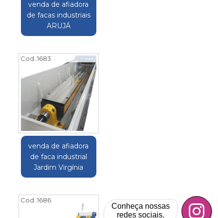
venda de afiadora
de facas industriais
ARUJÁ
Cod.:
1683
venda de afiadora
de faca industrial
Jardim Virgínia
Cod.:
1686
Conheça nossas
redes sociais.