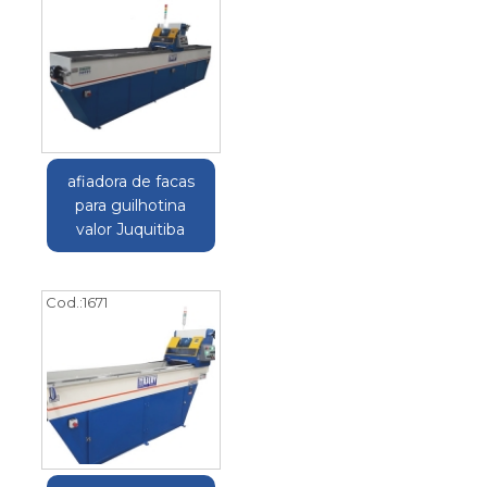
afiadora de facas
para guilhotina
valor Juquitiba
Cod.:
1671