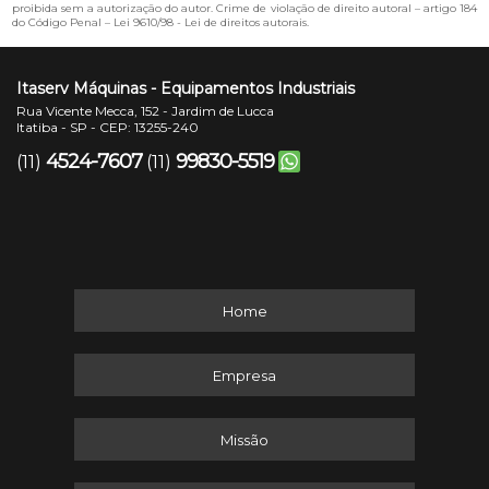
proibida sem a autorização do autor. Crime de violação de direito autoral – artigo 184
do Código Penal –
Lei 9610/98 - Lei de direitos autorais
.
Itaserv Máquinas - Equipamentos Industriais
Rua Vicente Mecca, 152 - Jardim de Lucca
Itatiba - SP - CEP: 13255-240
4524-7607
99830-5519
(11)
(11)
Home
Empresa
Missão