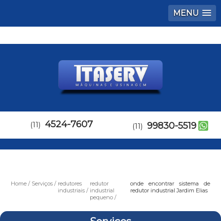
MENU
4524-7607
(11)
99830-5519
(11)
Home
Serviços
redutores
redutor
onde encontrar sistema de
industriais
industrial
redutor industrial Jardim Elias
pequeno