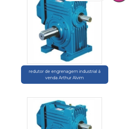
redutor de engrenagem industrial á
venda Arthur Alvim