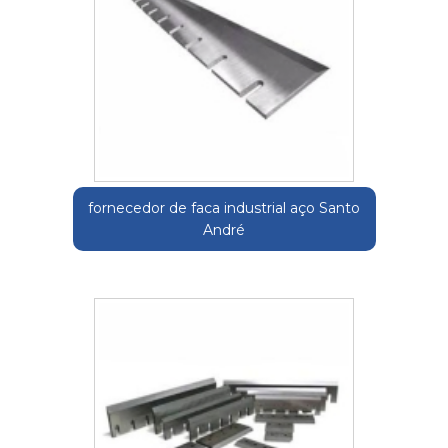
fornecedor de faca industrial aço Santo
André