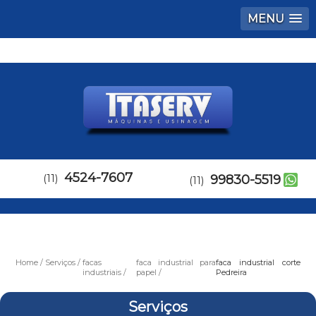
MENU
4524-7607
(11)
99830-5519
(11)
Home
Serviços
facas
faca industrial para
faca industrial corte
industriais
papel
Pedreira
Serviços