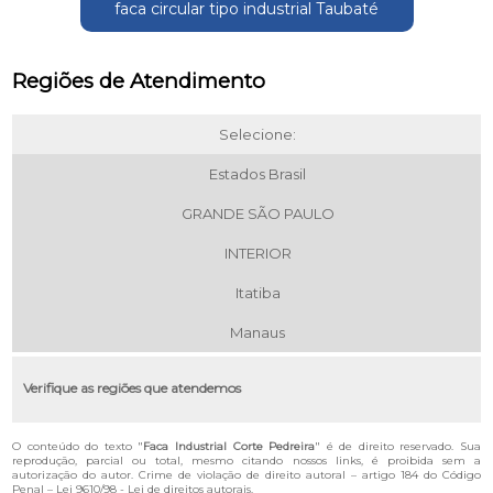
faca circular tipo industrial Taubaté
Regiões de Atendimento
Selecione:
Estados Brasil
GRANDE SÃO PAULO
INTERIOR
Itatiba
Manaus
Verifique as regiões que atendemos
O conteúdo do texto "
Faca Industrial Corte Pedreira
" é de direito reservado. Sua
reprodução, parcial ou total, mesmo citando nossos links, é proibida sem a
autorização do autor. Crime de violação de direito autoral – artigo 184 do Código
Penal –
Lei 9610/98 - Lei de direitos autorais
.