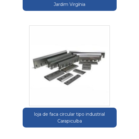
Jardim Virgínia
loja de faca circular tipo industrial
Carapicuíba