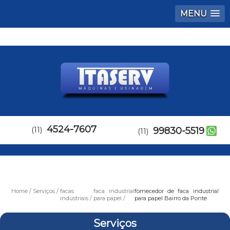
MENU
4524-7607
(11)
99830-5519
(11)
Home
Serviços
facas
faca industrial
fornecedor de faca industrial
industriais
para papel
para papel Bairro da Ponte
Serviços