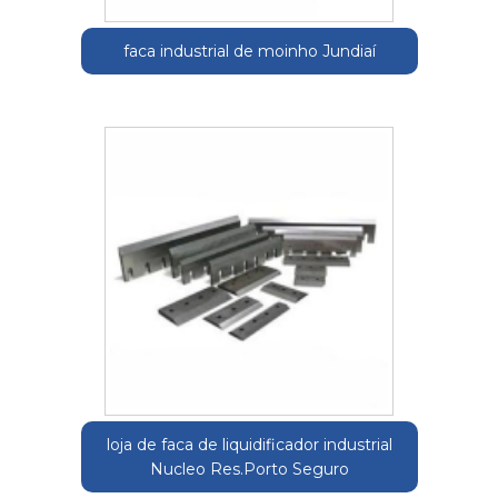
faca industrial de moinho Jundiaí
loja de faca de liquidificador industrial
Nucleo Res.Porto Seguro