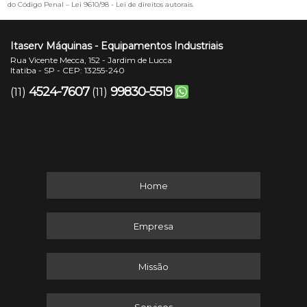
do Código Penal –
Lei 9610/98 - Lei de direitos autorais
.
Itaserv Máquinas - Equipamentos Industriais
Rua Vicente Mecca, 152 - Jardim de Lucca
Itatiba - SP - CEP: 13255-240
4524-7607
99830-5519
(11)
(11)
Home
Empresa
Missão