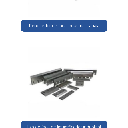
fornecedor de faca industrial itatiaia
loja de faca de liquidificador industrial