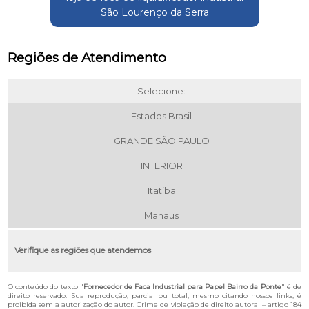
São Lourenço da Serra
Regiões de Atendimento
Selecione:
Estados Brasil
GRANDE SÃO PAULO
INTERIOR
Itatiba
Manaus
Verifique as regiões que atendemos
O conteúdo do texto "
Fornecedor de Faca Industrial para Papel Bairro da Ponte
" é de
direito reservado. Sua reprodução, parcial ou total, mesmo citando nossos links, é
proibida sem a autorização do autor. Crime de violação de direito autoral – artigo 184