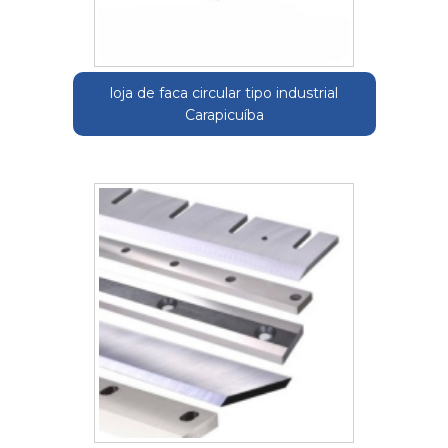
loja de faca circular tipo industrial
Carapicuíba