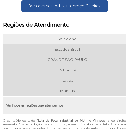
faca elétrica industrial preço Caieiras
Regiões de Atendimento
Selecione:
Estados Brasil
GRANDE SÃO PAULO
INTERIOR
Itatiba
Manaus
Verifique as regiões que atendemos
O conteúdo do texto "
Loja de Faca Industrial de Moinho Vinhedo
" é de direito
reservado. Sua reprodução, parcial ou total, mesmo citando nossos links, é proibida
sem a autorização do autor. Crime de violação de direito autoral – artigo 184 do