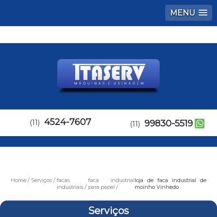
MENU
4524-7607
(11)
99830-5519
(11)
Home
Serviços
facas
faca industrial
loja de faca industrial de
industriais
para papel
moinho Vinhedo
Serviços