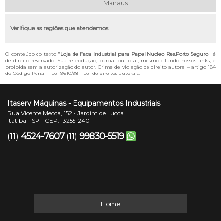
Manaus
Verifique as regiões que atendemos
O conteúdo do texto "
Loja de Faca Industrial para Papel Nucleo Res.Porto Seguro
" é
de direito reservado. Sua reprodução, parcial ou total, mesmo citando nossos links, é
proibida sem a autorização do autor. Crime de violação de direito autoral – artigo 184
do Código Penal –
Lei 9610/98 - Lei de direitos autorais
.
Itaserv Máquinas - Equipamentos Industriais
Rua Vicente Mecca, 152 - Jardim de Lucca
Itatiba - SP - CEP: 13255-240
4524-7607
99830-5519
(11)
(11)
Home