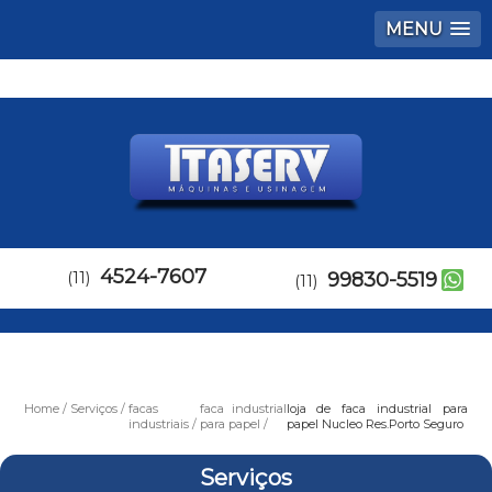
MENU
4524-7607
(11)
99830-5519
(11)
Home
Serviços
facas
faca industrial
loja de faca industrial para
industriais
para papel
papel Nucleo Res.Porto Seguro
Serviços