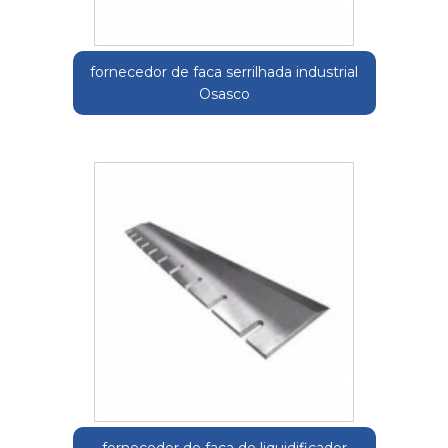
fornecedor de faca serrilhada industrial
Osasco