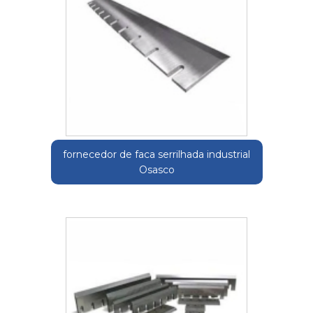
fornecedor de faca serrilhada industrial
Osasco