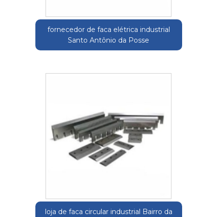
fornecedor de faca elétrica industrial
Santo Antônio da Posse
loja de faca circular industrial Bairro da