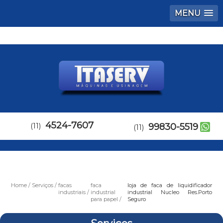
MENU
4524-7607
(11)
99830-5519
(11)
Home
Serviços
facas
faca
loja de faca de liquidificador
industriais
industrial
industrial Nucleo Res.Porto
para papel
Seguro