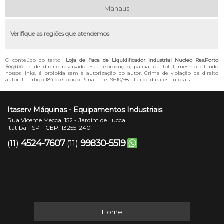
Manaus
Verifique as regiões que atendemos
O conteúdo do texto "
Loja de Faca de Liquidificador Industrial Nucleo Res.Porto
Seguro
" é de direito reservado. Sua reprodução, parcial ou total, mesmo citando
nossos links, é proibida sem a autorização do autor. Crime de violação de direito
autoral – artigo 184 do Código Penal –
Lei 9610/98 - Lei de direitos autorais
.
Itaserv Máquinas - Equipamentos Industriais
Rua Vicente Mecca, 152 - Jardim de Lucca
Itatiba - SP - CEP: 13255-240
4524-7607
99830-5519
(11)
(11)
Home