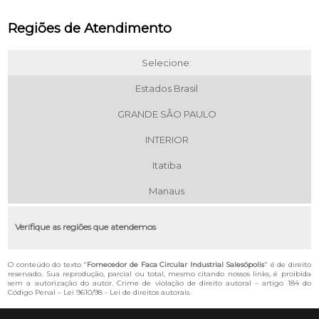
Regiões de Atendimento
Selecione:
Estados Brasil
GRANDE SÃO PAULO
INTERIOR
Itatiba
Manaus
Verifique as regiões que atendemos
O conteúdo do texto "
Fornecedor de Faca Circular Industrial Salesópolis
" é de direito
reservado. Sua reprodução, parcial ou total, mesmo citando nossos links, é proibida
sem a autorização do autor. Crime de violação de direito autoral – artigo 184 do
Código Penal –
Lei 9610/98 - Lei de direitos autorais
.