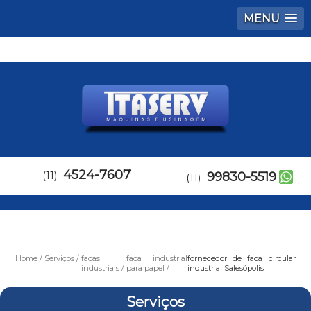
MENU
4524-7607
(11)
99830-5519
(11)
Home
Serviços
facas
faca industrial
fornecedor de faca circular
industriais
para papel
industrial Salesópolis
Serviços