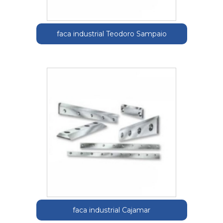
faca industrial Teodoro Sampaio
faca industrial Cajamar