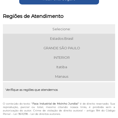
Regiões de Atendimento
Selecione:
Estados Brasil
GRANDE SÃO PAULO
INTERIOR
Itatiba
Manaus
Verifique as regiões que atendemos
O conteúdo do texto "
Faca Industrial de Moinho Jundiaí
" é de direito reservado. Sua
reprodução, parcial ou total, mesmo citando nossos links, é proibida sem a
autorização do autor. Crime de violação de direito autoral – artigo 184 do Código
Penal –
Lei 9610/98 - Lei de direitos autorais
.