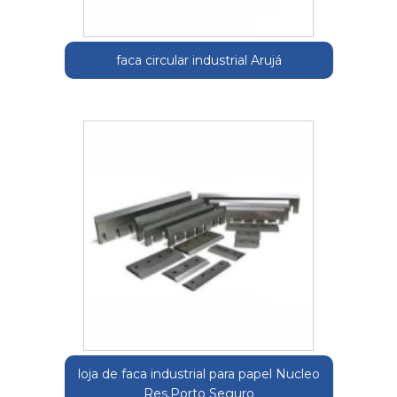
faca circular industrial Arujá
loja de faca industrial para papel Nucleo
Res.Porto Seguro