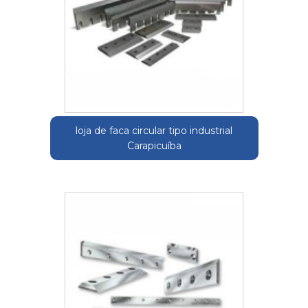
loja de faca circular tipo industrial
Carapicuíba