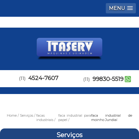
MENU
4524-7607
(11)
99830-5519
(11)
Home
Serviços
facas
faca industrial para
faca industrial de
industriais
papel
moinho Jundiaí
Serviços