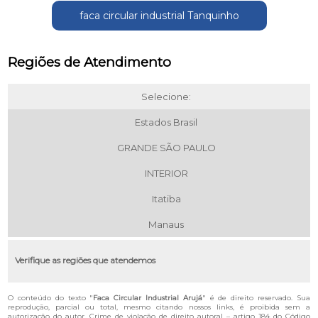
faca circular industrial Tanquinho
Regiões de Atendimento
Selecione:
Estados Brasil
GRANDE SÃO PAULO
INTERIOR
Itatiba
Manaus
Verifique as regiões que atendemos
O conteúdo do texto "
Faca Circular Industrial Arujá
" é de direito reservado. Sua
reprodução, parcial ou total, mesmo citando nossos links, é proibida sem a
autorização do autor. Crime de violação de direito autoral – artigo 184 do Código