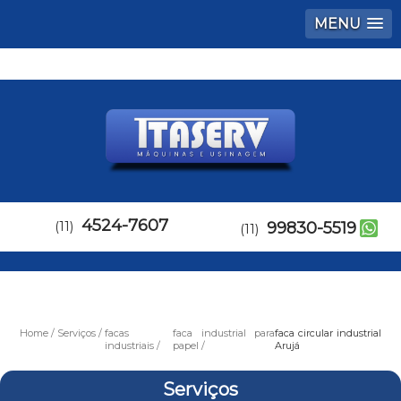
MENU
4524-7607
(11)
99830-5519
(11)
Home
Serviços
facas
faca industrial para
faca circular industrial
industriais
papel
Arujá
Serviços