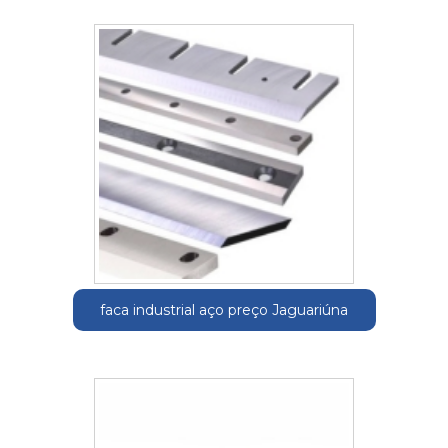
faca industrial aço preço Jaguariúna