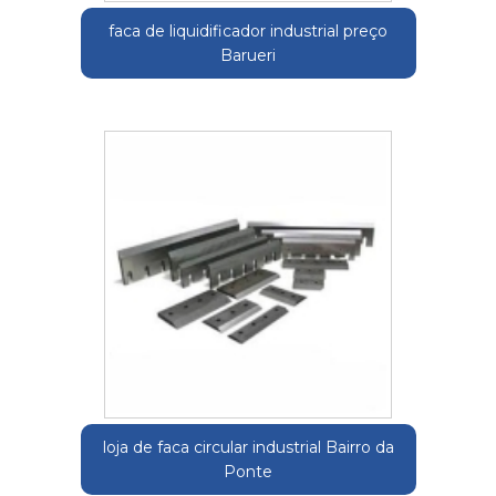
faca de liquidificador industrial preço
Barueri
loja de faca circular industrial Bairro da
Ponte