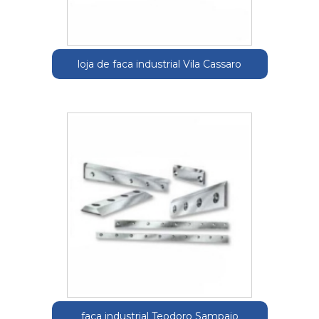
loja de faca industrial Vila Cassaro
faca industrial Teodoro Sampaio