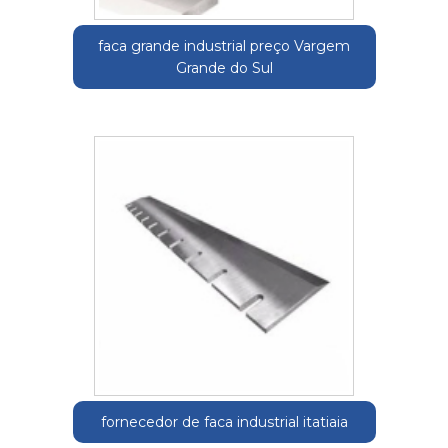
faca grande industrial preço Vargem
Grande do Sul
fornecedor de faca industrial itatiaia