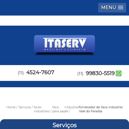
MENU
4524-7607
(11)
99830-5519
(11)
Home
Serviços
facas
faca industrial
fornecedor de faca industrial
industriais
para papel
Vale do Paraíba
Serviços