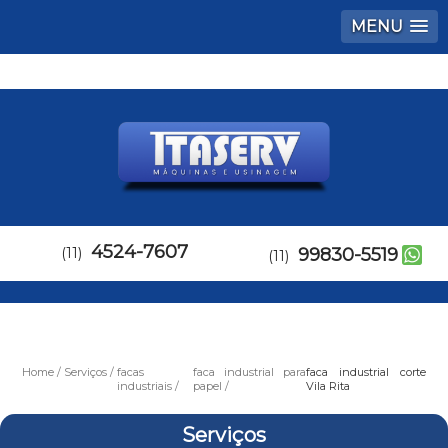
MENU
4524-7607
(11)
99830-5519
(11)
Home
Serviços
facas
faca industrial para
faca industrial corte
industriais
papel
Vila Rita
Serviços