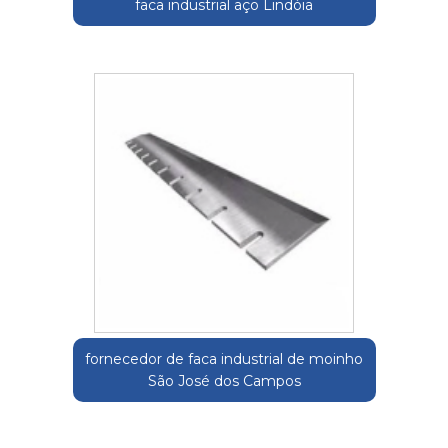
faca industrial aço Lindóia
fornecedor de faca industrial de moinho
São José dos Campos