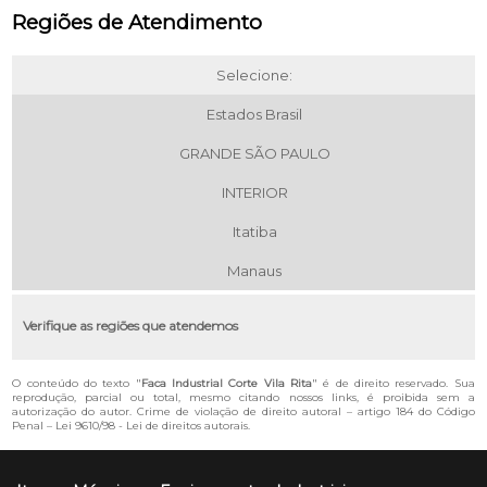
Regiões de Atendimento
Selecione:
Estados Brasil
GRANDE SÃO PAULO
INTERIOR
Itatiba
Manaus
Verifique as regiões que atendemos
O conteúdo do texto "
Faca Industrial Corte Vila Rita
" é de direito reservado. Sua
reprodução, parcial ou total, mesmo citando nossos links, é proibida sem a
autorização do autor. Crime de violação de direito autoral – artigo 184 do Código
Penal –
Lei 9610/98 - Lei de direitos autorais
.