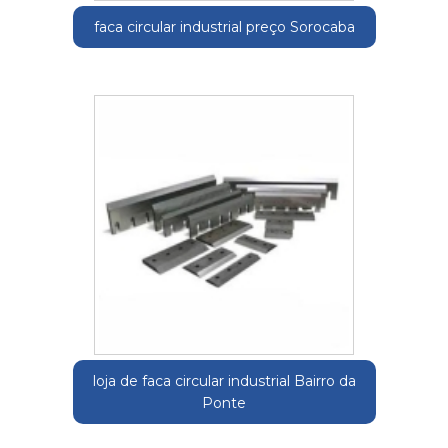
faca circular industrial preço Sorocaba
loja de faca circular industrial Bairro da
Ponte