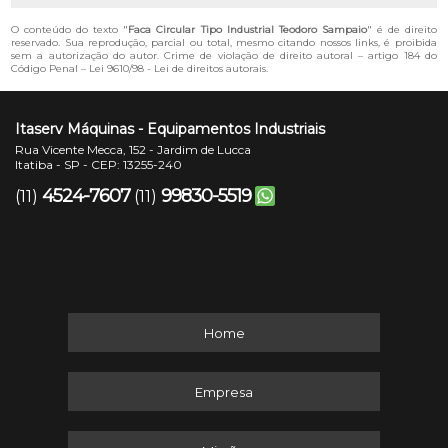
O conteúdo do texto "
Faca Circular Tipo Industrial Teodoro Sampaio
" é de direito
reservado. Sua reprodução, parcial ou total, mesmo citando nossos links, é proibida
sem a autorização do autor. Crime de violação de direito autoral – artigo 184 do
Código Penal –
Lei 9610/98 - Lei de direitos autorais
.
Itaserv Máquinas - Equipamentos Industriais
Rua Vicente Mecca, 152 - Jardim de Lucca
Itatiba - SP - CEP: 13255-240
4524-7607
99830-5519
(11)
(11)
Home
Empresa