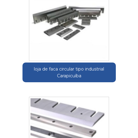
loja de faca circular tipo industrial
Carapicuíba