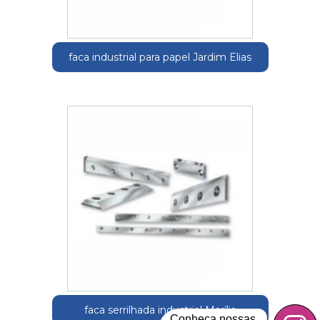
faca industrial para papel Jardim Elias
faca serrilhada industrial Marília
Conheça nossas