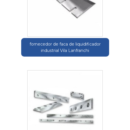
fornecedor de faca de liquidificador
industrial Vila Lanfranchi