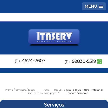
MENU
4524-7607
(11)
99830-5519
(11)
Home
Serviços
facas
faca industrial
faca circular tipo industrial
industriais
para papel
Teodoro Sampaio
Serviços