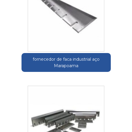
fornecedor de faca industrial aço
Marapoama