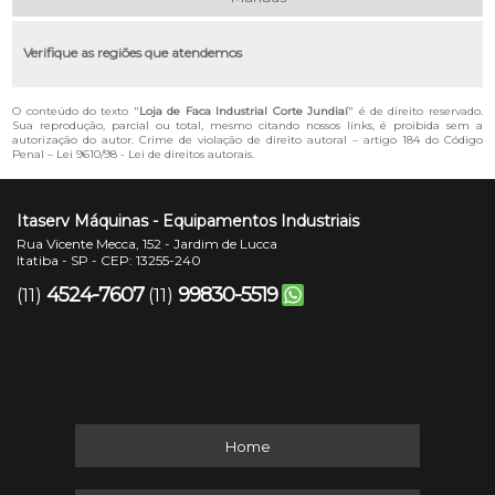
Verifique as regiões que atendemos
O conteúdo do texto "
Loja de Faca Industrial Corte Jundiaí
" é de direito reservado.
Sua reprodução, parcial ou total, mesmo citando nossos links, é proibida sem a
autorização do autor. Crime de violação de direito autoral – artigo 184 do Código
Penal –
Lei 9610/98 - Lei de direitos autorais
.
Itaserv Máquinas - Equipamentos Industriais
Rua Vicente Mecca, 152 - Jardim de Lucca
Itatiba - SP - CEP: 13255-240
4524-7607
99830-5519
(11)
(11)
Home