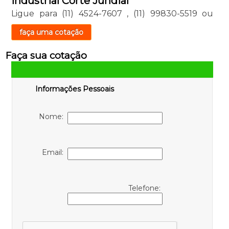
Industrial Corte Jundiaí
Ligue para
(11) 4524-7607
,
(11) 99830-5519
ou
faça uma cotação
Faça sua cotação
Informações Pessoais
Nome:
Email:
Telefone: