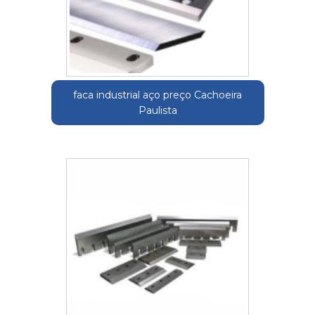
faca industrial aço preço Cachoeira
Paulista