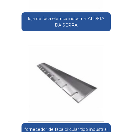
loja de faca elétrica industrial ALDEIA
DA SERRA
fornecedor de faca circular tipo industrial