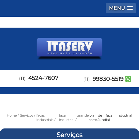
MENU
4524-7607
(11)
99830-5519
(11)
Home
Serviços
facas
faca grande
loja de faca industrial
industriais
industrial
corte Jundiaí
Serviços