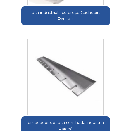
faca industrial aço preço Cachoeira
Paulista
fornecedor de faca serrilhada industrial
Paraná