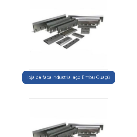
loja de faca industrial aço Embu Guaçú