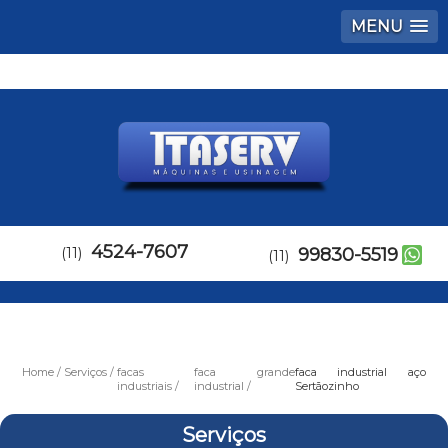
MENU
4524-7607
(11)
99830-5519
(11)
Home
Serviços
facas
faca grande
faca industrial aço
industriais
industrial
Sertãozinho
Serviços