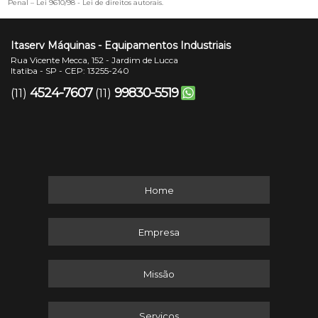
Penal –
Lei 9610/98 - Lei de direitos autorais
.
Itaserv Máquinas - Equipamentos Industriais
Rua Vicente Mecca, 152 - Jardim de Lucca
Itatiba - SP - CEP: 13255-240
4524-7607
99830-5519
(11)
(11)
Home
Empresa
Missão
Serviços