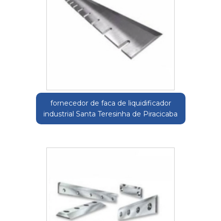
fornecedor de faca de liquidificador
industrial Santa Teresinha de Piracicaba