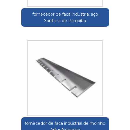
fornecedor de faca industrial aço
Santana de Parnaíba
fornecedor de faca industrial de moinho
Artur Nogueira