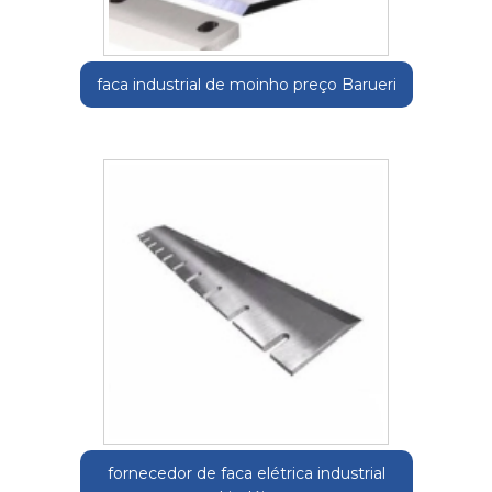
faca industrial de moinho preço Barueri
fornecedor de faca elétrica industrial