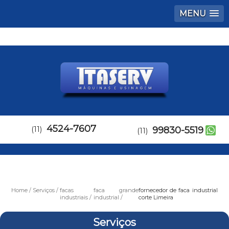
MENU
4524-7607
(11)
99830-5519
(11)
Home
Serviços
facas
faca grande
fornecedor de faca industrial
industriais
industrial
corte Limeira
Serviços