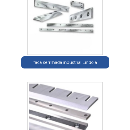
faca serrilhada industrial Lindóia