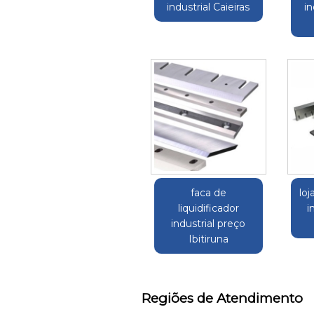
industrial Caieiras
in
faca de
loj
liquidificador
i
industrial preço
Ibitiruna
Regiões de Atendimento