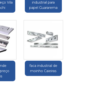
reço Vila
industrial para
nchi
papel Guararema
ande
faca industrial de
 preço
moinho Caieiras
is