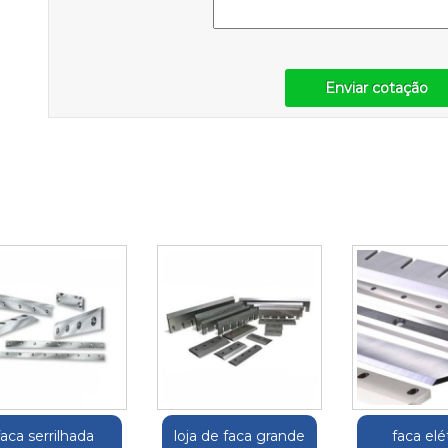
Enviar cotação
faca serrilhada
loja de faca grande
faca elé