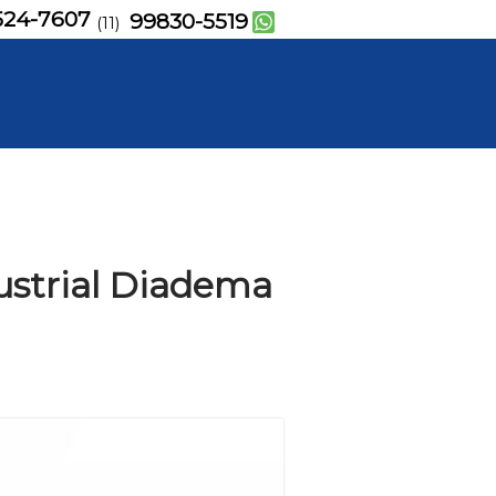
524-7607
99830-5519
(11)
dustrial Diadema