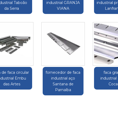
dustrial Taboão
industrial GRANJA
industrial p
da Serra
VIANA
Lanfra
a de faca circular
fornecedor de faca
faca gr
ndustrial Embu
industrial aço
industrial
das Artes
Santana de
Coca
Parnaíba