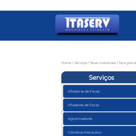
Home
Serviços
facas industriais
faca grand
Serviços
Afiadoras de Facas
Afiadores de Facas
Aglutinadores
Cilindros Hidráulico