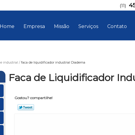
4
(11)
Home
Empresa
Missão
Serviços
Contato
e industrial
faca de liquidificador industrial Diadema
Faca de Liquidificador In
Gostou? compartilhe!