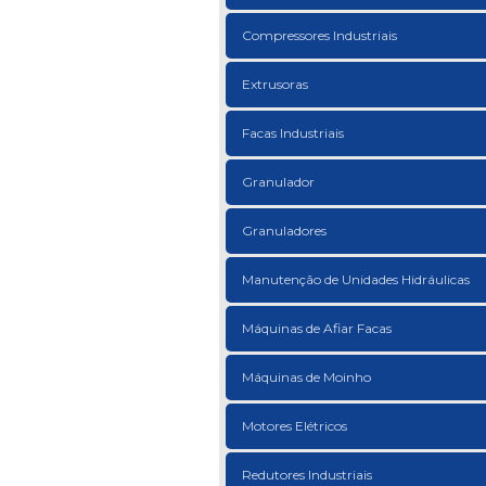
Compressores Industriais
Extrusoras
Facas Industriais
Granulador
Granuladores
Manutenção de Unidades Hidráulicas
Máquinas de Afiar Facas
Máquinas de Moinho
Motores Elétricos
Redutores Industriais