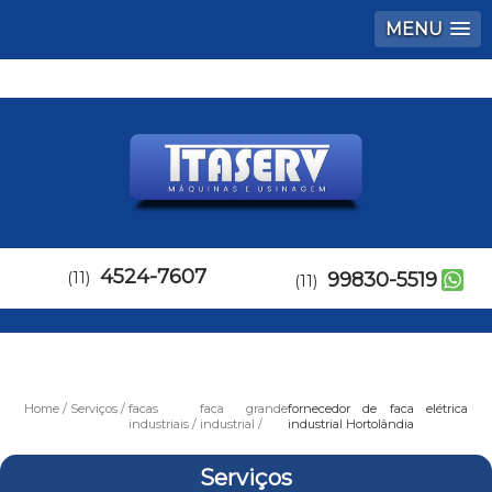
MENU
4524-7607
(11)
99830-5519
(11)
Home
Serviços
facas
faca grande
fornecedor de faca elétrica
industriais
industrial
industrial Hortolândia
Serviços