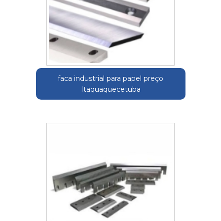
faca industrial para papel preço
Itaquaquecetuba