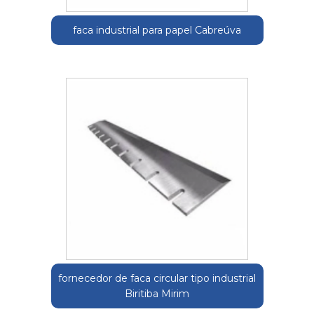
faca industrial para papel Cabreúva
fornecedor de faca circular tipo industrial
Biritiba Mirim