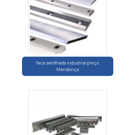
faca serrilhada industrial preço
Mendonça