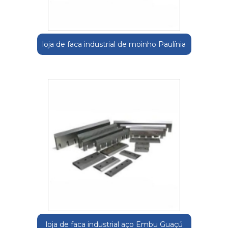
loja de faca industrial de moinho Paulínia
loja de faca industrial aço Embu Guaçú