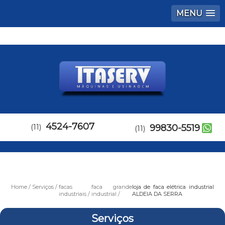
MENU
4524-7607
(11)
99830-5519
(11)
Home
Serviços
facas
faca grande
loja de faca elétrica industrial
industriais
industrial
ALDEIA DA SERRA
Serviços