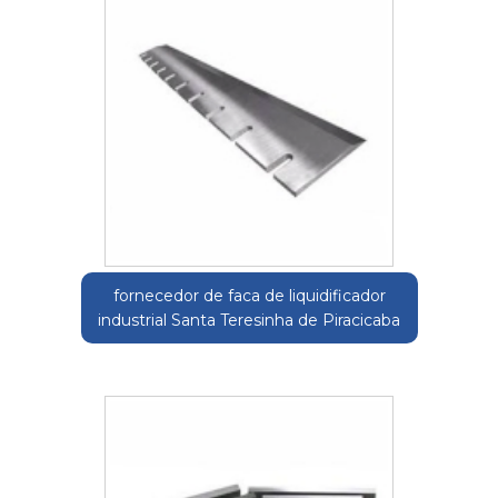
fornecedor de faca de liquidificador
industrial Santa Teresinha de Piracicaba