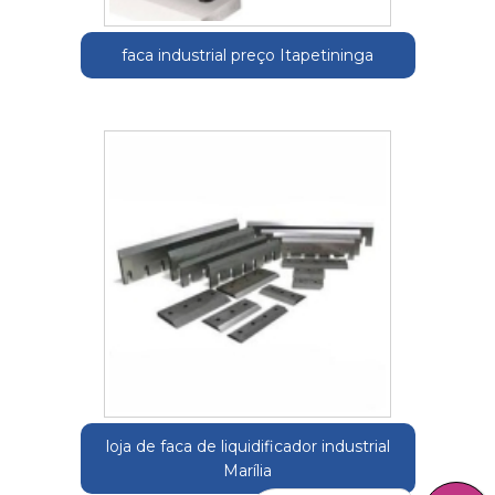
faca industrial preço Itapetininga
loja de faca de liquidificador industrial
Marília