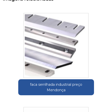
faca serrilhada industrial preço
Mendonça