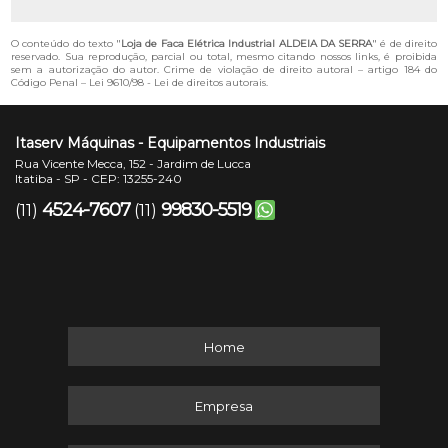
O conteúdo do texto "
Loja de Faca Elétrica Industrial ALDEIA DA SERRA
" é de direito
reservado. Sua reprodução, parcial ou total, mesmo citando nossos links, é proibida
sem a autorização do autor. Crime de violação de direito autoral – artigo 184 do
Código Penal –
Lei 9610/98 - Lei de direitos autorais
.
Itaserv Máquinas - Equipamentos Industriais
Rua Vicente Mecca, 152 - Jardim de Lucca
Itatiba - SP - CEP: 13255-240
4524-7607
99830-5519
(11)
(11)
Home
Empresa