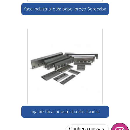
faca industrial para papel preço Sorocaba
loja de faca industrial corte Jundiaí
Conheça nossas