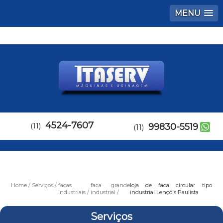
MENU
4524-7607
(11)
99830-5519
(11)
Home
Serviços
facas
faca grande
loja de faca circular tipo
industriais
industrial
industrial Lençóis Paulista
Serviços