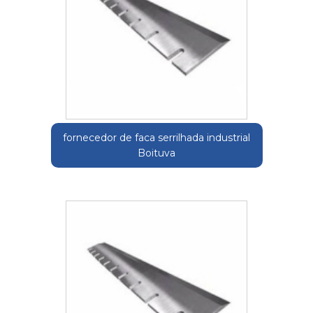
fornecedor de faca serrilhada industrial
Boituva