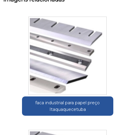
faca industrial para papel preço
Itaquaquecetuba