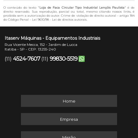
O conteúdo do texto "
Loja de Faca Circular Tipo Industrial Lençóis Paulista
" é de
direito reservado. Sua reprodução, parcial ou total, mesmo citando nossos links, é
proibida sem a autorização do autor. Crime de violação de direito autoral – artigo 184
do Código Penal –
Lei 9610/98 - Lei de direitos autorais
.
Itaserv Máquinas - Equipamentos Industriais
Rua Vicente Mecca, 152 - Jardim de Lucca
Itatiba - SP - CEP: 13255-240
4524-7607
99830-5519
(11)
(11)
Home
Empresa
Missão