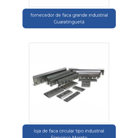
fornecedor de faca grande industrial
Guaratinguetá
loja de faca circular tipo industrial
Francisco Morato