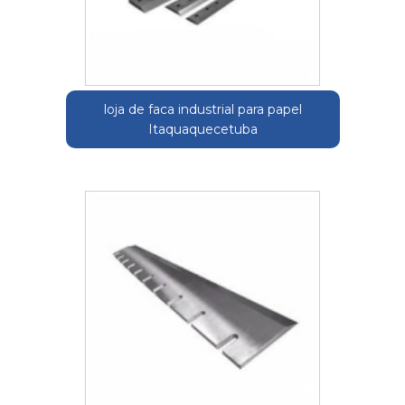
loja de faca industrial para papel
Itaquaquecetuba