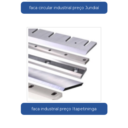
faca circular industrial preço Jundiaí
faca industrial preço Itapetininga