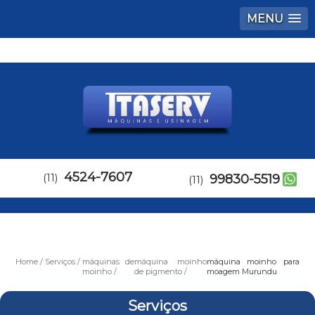
MENU
4524-7607
(11)
99830-5519
(11)
Home
Serviços
máquinas de
máquina moinho
máquina moinho para
moinho
de pigmento
moagem Murundu
Serviços