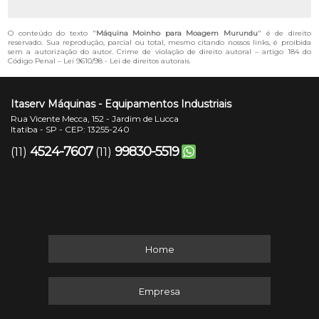
O conteúdo do texto "
Máquina Moinho para Moagem Murundu
" é de direito
reservado. Sua reprodução, parcial ou total, mesmo citando nossos links, é proibida
sem a autorização do autor. Crime de violação de direito autoral – artigo 184 do
Código Penal –
Lei 9610/98 - Lei de direitos autorais
.
Itaserv Máquinas - Equipamentos Industriais
Rua Vicente Mecca, 152 - Jardim de Lucca
Itatiba - SP - CEP: 13255-240
4524-7607
99830-5519
(11)
(11)
Home
Empresa