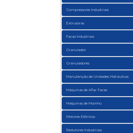
Compressores Industriais
Extrusoras
Facas Industriais
Granulador
Granuladores
Manutenção de Unidades Hidráulicas
Máquinas de Afiar Facas
Máquinas de Moinho
Motores Elétricos
Redutores Industriais