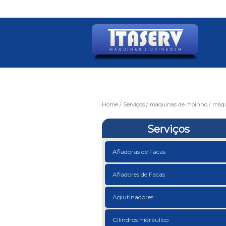
Home
Serviços
máquinas de moinho
máqu
Serviços
Afiadoras de Facas
Afiadores de Facas
Aglutinadores
Cilindros Hidráulico