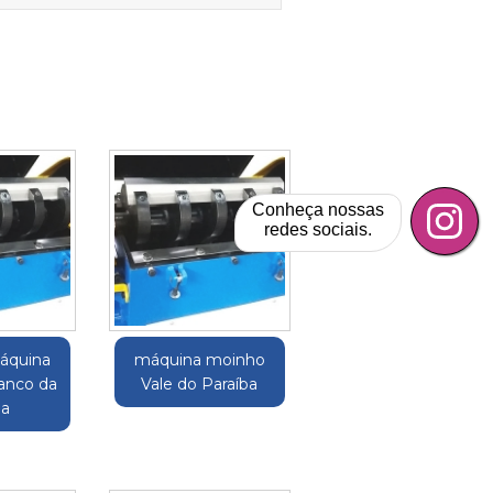
Conheça nossas
redes sociais.
áquina
máquina moinho
ranco da
Vale do Paraíba
a