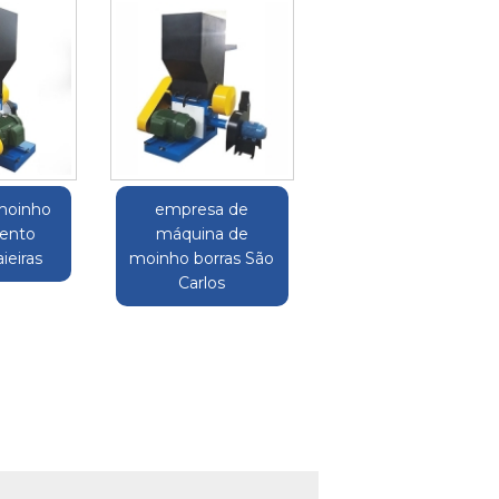
moinho
empresa de
ento
máquina de
ieiras
moinho borras São
Carlos