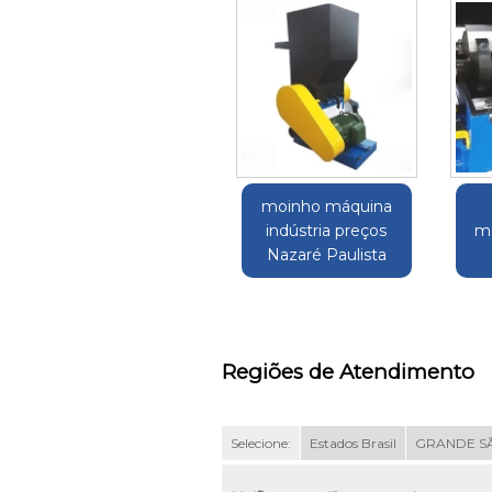
moinho máquina
indústria preços
mo
Nazaré Paulista
Regiões de Atendimento
Selecione:
Estados Brasil
GRANDE S