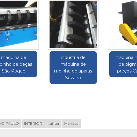
máquina de
indústria de
máquina 
inho de peças
máquina de
de pigm
São Roque
moinho de aparas
preços Ca
Suzano
ÃO PAULO
INTERIOR
Itatiba
Manaus