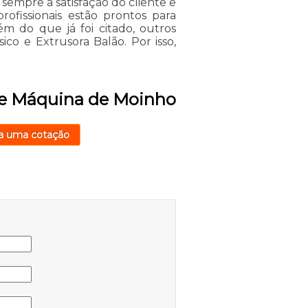
 sempre a satisfação do cliente e
rofissionais estão prontos para
m do que já foi citado, outros
ico e Extrusora Balão. Por isso,
 de Máquina de Moinho
a uma cotação