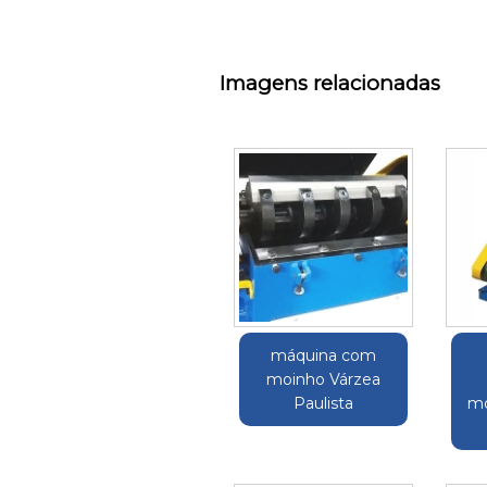
Imagens relacionadas
máquina com
moinho Várzea
Paulista
mo