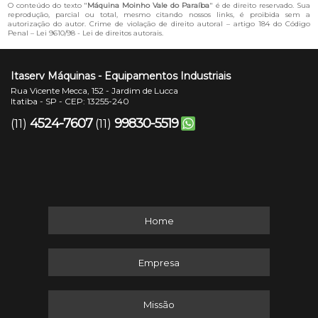
O conteúdo do texto "
Máquina Moinho Vale do Paraíba
" é de direito reservado. Sua
reprodução, parcial ou total, mesmo citando nossos links, é proibida sem a
autorização do autor. Crime de violação de direito autoral – artigo 184 do Código
Penal –
Lei 9610/98 - Lei de direitos autorais
.
Itaserv Máquinas - Equipamentos Industriais
Rua Vicente Mecca, 152 - Jardim de Lucca
Itatiba - SP - CEP: 13255-240
4524-7607
99830-5519
(11)
(11)
Home
Empresa
Missão