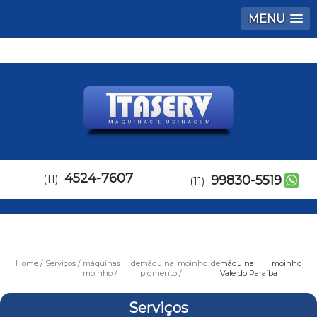
MENU
4524-7607
(11)
99830-5519
(11)
Home
Serviços
máquinas de
máquina moinho de
máquina moinho
moinho
pigmento
Vale do Paraíba
Serviços