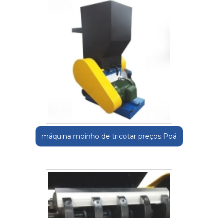
máquina moinho de tricotar preços Poá