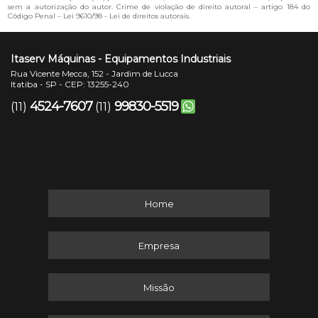
sem a autorização do autor. Crime de violação de direito autoral – artigo 184 do
Código Penal –
Lei 9610/98 - Lei de direitos autorais
.
Itaserv Máquinas - Equipamentos Industriais
Rua Vicente Mecca, 152 - Jardim de Lucca
Itatiba - SP - CEP: 13255-240
4524-7607
99830-5519
(11)
(11)
Home
Empresa
Missão