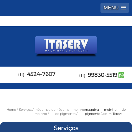
MENU
4524-7607
(11)
99830-5519
(11)
Home
Serviços
máquinas de
máquina moinho
máquina moinho de
moinho
de pigmento
pigmento Jardim Tereza
Serviços