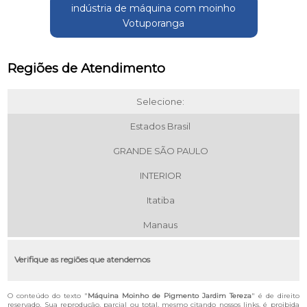
indústria de máquina com moinho
Votuporanga
Regiões de Atendimento
Selecione:
Estados Brasil
GRANDE SÃO PAULO
INTERIOR
Itatiba
Manaus
Verifique as regiões que atendemos
O conteúdo do texto "
Máquina Moinho de Pigmento Jardim Tereza
" é de direito
reservado. Sua reprodução, parcial ou total, mesmo citando nossos links, é proibida