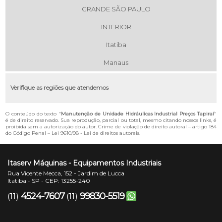
GRANDE SÃO PAULO
INTERIOR
Itatiba
Manaus
Verifique as regiões que atendemos
O conteúdo do texto "
Manutenção de Unidade Hidráulicas Industrial Preços Tapiraí
"
é de direito reservado. Sua reprodução, parcial ou total, mesmo citando nossos links, é
proibida sem a autorização do autor. Crime de violação de direito autoral – artigo 184
do Código Penal –
Lei 9610/98 - Lei de direitos autorais
.
Itaserv Máquinas - Equipamentos Industriais
Rua Vicente Mecca, 152 - Jardim de Lucca
Itatiba - SP - CEP: 13255-240
4524-7607
99830-5519
(11)
(11)