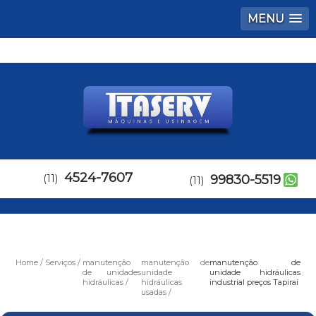
MENU
4524-7607
(11)
99830-5519
(11)
Home
Serviços
manutenção
manutenção de
manutenção de
de unidades
unidade
unidade hidráulicas
hidráulicas
hidráulicas
industrial preços Tapiraí
usadas