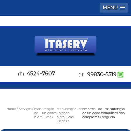
MENU
4524-7607
(11)
99830-5519
(11)
Home
Serviços
manutenção
manutenção de
empresa de manutenção
de unidades
unidade
de unidade hidráulicas tipo
hidráulicas
hidráulicas
compactas Canguera
usadas