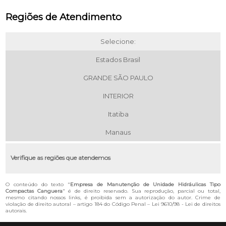
Regiões de Atendimento
Selecione:
Estados Brasil
GRANDE SÃO PAULO
INTERIOR
Itatiba
Manaus
Verifique as regiões que atendemos
O conteúdo do texto "
Empresa de Manutenção de Unidade Hidráulicas Tipo
Compactas Canguera
" é de direito reservado. Sua reprodução, parcial ou total,
mesmo citando nossos links, é proibida sem a autorização do autor. Crime de
violação de direito autoral – artigo 184 do Código Penal –
Lei 9610/98 - Lei de direitos
autorais
.