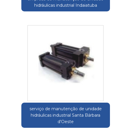
hidráulicas industrial Indaiatuba
serviço de manutenção de unidade
hidráulicas industrial Santa Bárbara
d'Oeste