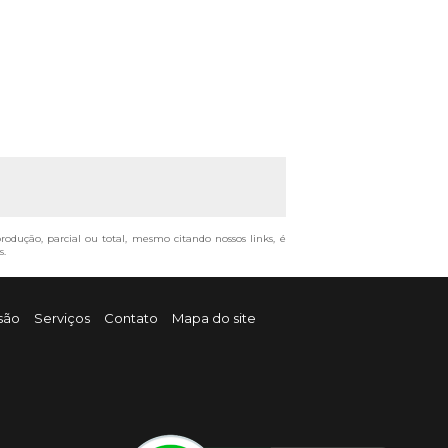
produção, parcial ou total, mesmo citando nossos links, é
s
.
são
Serviços
Contato
Mapa do site