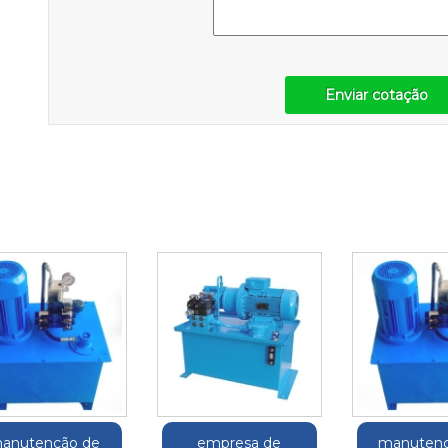
Enviar cotação
anutenção de
empresa de
manutenç