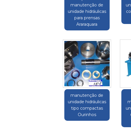
manutenção de
un
unidade hidráulicas
co
para prensas
Araraquara
manutenção de
unidade hidráulicas
m
tipo compactas
un
Ourinhos