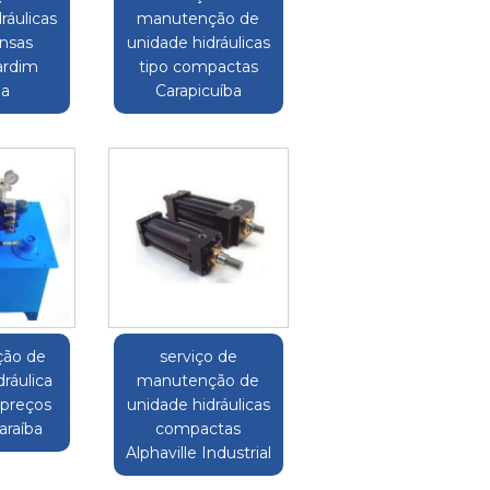
ráulicas
manutenção de
ensas
unidade hidráulicas
ardim
tipo compactas
za
Carapicuíba
ão de
serviço de
ráulica
manutenção de
preços
unidade hidráulicas
araíba
compactas
Alphaville Industrial