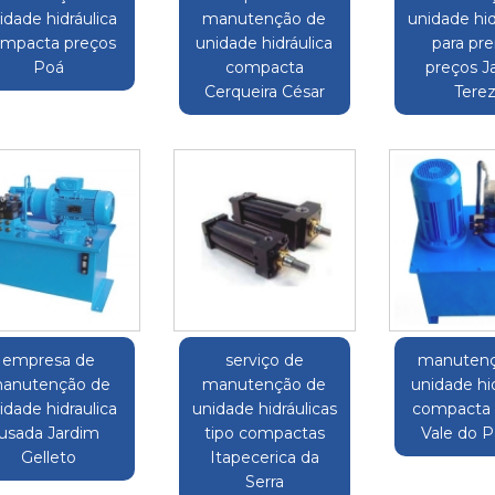
idade hidráulica
manutenção de
unidade hid
mpacta preços
unidade hidráulica
para pr
Poá
compacta
preços J
Cerqueira César
Tere
empresa de
serviço de
manutenç
anutenção de
manutenção de
unidade hid
idade hidraulica
unidade hidráulicas
compacta 
usada Jardim
tipo compactas
Vale do P
Gelleto
Itapecerica da
Serra