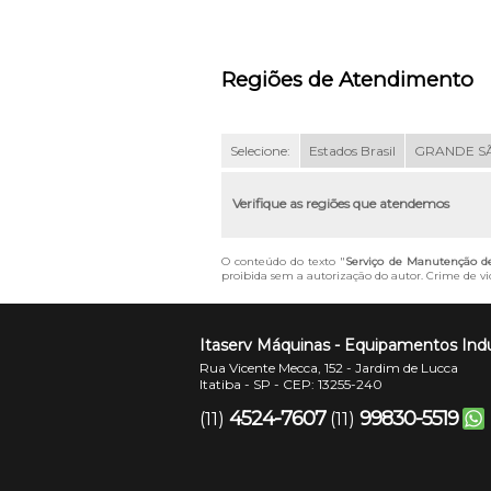
Regiões de Atendimento
Selecione:
Estados Brasil
GRANDE S
Verifique as regiões que atendemos
O conteúdo do texto "
Serviço de Manutenção de 
proibida sem a autorização do autor. Crime de vio
Itaserv Máquinas - Equipamentos Indu
Rua Vicente Mecca, 152 - Jardim de Lucca
Itatiba - SP - CEP: 13255-240
4524-7607
99830-5519
(11)
(11)