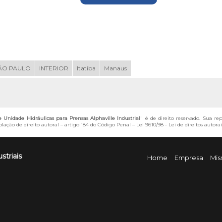
ÃO PAULO
INTERIOR
Itatiba
Manaus
Unidade Hidráulicas para Prensas Alphaville Industrial
" é de direito reservado. Sua re
lação de direito autoral – artigo 184 do Código Penal –
Lei 9610/98 - Lei de direitos autorai
striais
Home
Empresa
Mis