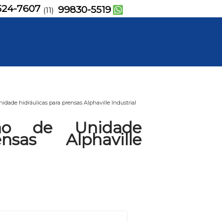
524-7607
99830-5519
(11)
dade hidráulicas para prensas Alphaville Industrial
ão de Unidade
nsas Alphaville