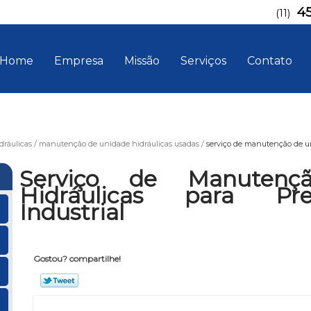
4
(11)
Home
Empresa
Missão
Serviços
Contato
ráulicas
manutenção de unidade hidráulicas usadas
serviço de manutenção de uni
Serviço de Manutenç
Hidráulicas para Pre
Industrial
Gostou? compartilhe!