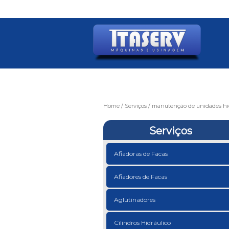
Home
Serviços
manutenção de unidades hid
Serviços
Afiadoras de Facas
Afiadores de Facas
Aglutinadores
Cilindros Hidráulico