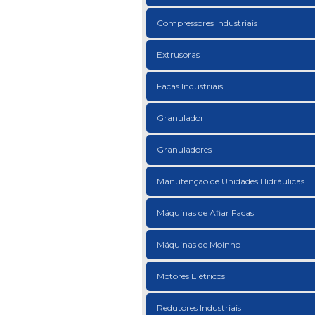
Compressores Industriais
Extrusoras
Facas Industriais
Granulador
Granuladores
Manutenção de Unidades Hidráulicas
Máquinas de Afiar Facas
Máquinas de Moinho
Motores Elétricos
Redutores Industriais