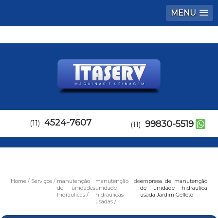
MENU
4524-7607
(11)
99830-5519
(11)
Home
Serviços
manutenção
manutenção de
empresa de manutenção
de unidades
unidade
de unidade hidraulica
hidráulicas
hidráulicas
usada Jardim Gelleto
usadas