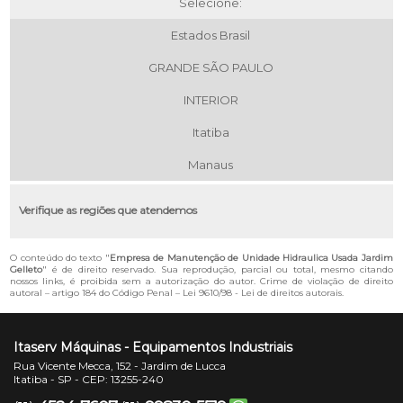
Selecione:
Estados Brasil
GRANDE SÃO PAULO
INTERIOR
Itatiba
Manaus
Verifique as regiões que atendemos
O conteúdo do texto "
Empresa de Manutenção de Unidade Hidraulica Usada Jardim
Gelleto
" é de direito reservado. Sua reprodução, parcial ou total, mesmo citando
nossos links, é proibida sem a autorização do autor. Crime de violação de direito
autoral – artigo 184 do Código Penal –
Lei 9610/98 - Lei de direitos autorais
.
Itaserv Máquinas - Equipamentos Industriais
Rua Vicente Mecca, 152 - Jardim de Lucca
Itatiba - SP - CEP: 13255-240