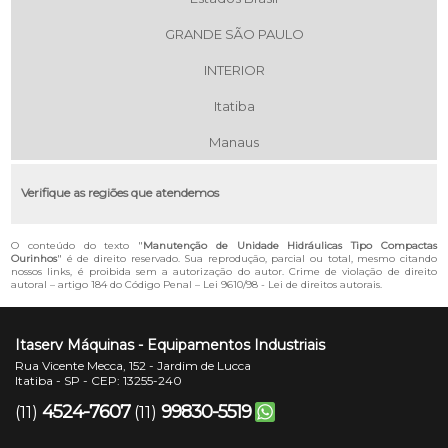
GRANDE SÃO PAULO
INTERIOR
Itatiba
Manaus
Verifique as regiões que atendemos
O conteúdo do texto "
Manutenção de Unidade Hidráulicas Tipo Compactas
Ourinhos
" é de direito reservado. Sua reprodução, parcial ou total, mesmo citando
nossos links, é proibida sem a autorização do autor. Crime de violação de direito
autoral – artigo 184 do Código Penal –
Lei 9610/98 - Lei de direitos autorais
.
Itaserv Máquinas - Equipamentos Industriais
Rua Vicente Mecca, 152 - Jardim de Lucca
Itatiba - SP - CEP: 13255-240
4524-7607
99830-5519
(11)
(11)