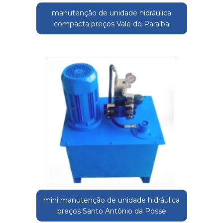
manutenção de unidade hidráulica
compacta preços Vale do Paraíba
mini manutenção de unidade hidráulica
preços Santo Antônio da Posse