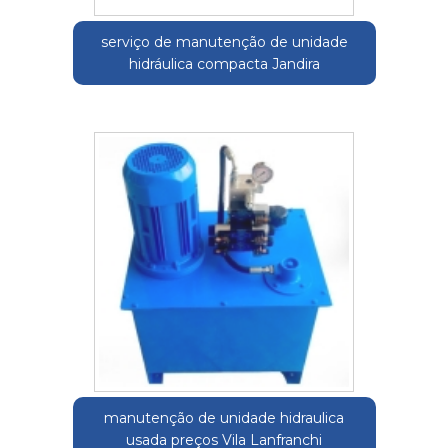
serviço de manutenção de unidade
hidráulica compacta Jandira
manutenção de unidade hidraulica
usada preços Vila Lanfranchi