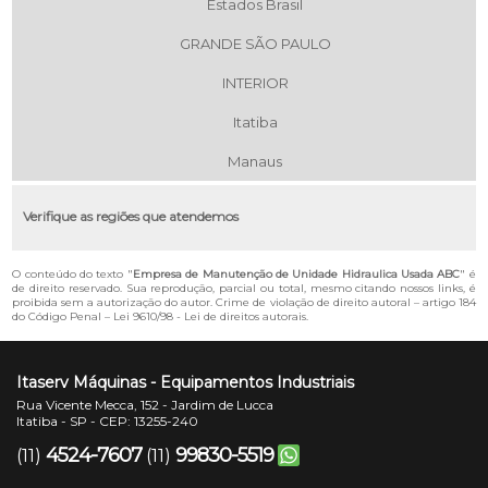
Estados Brasil
GRANDE SÃO PAULO
INTERIOR
Itatiba
Manaus
Verifique as regiões que atendemos
O conteúdo do texto "
Empresa de Manutenção de Unidade Hidraulica Usada ABC
" é
de direito reservado. Sua reprodução, parcial ou total, mesmo citando nossos links, é
proibida sem a autorização do autor. Crime de violação de direito autoral – artigo 184
do Código Penal –
Lei 9610/98 - Lei de direitos autorais
.
Itaserv Máquinas - Equipamentos Industriais
Rua Vicente Mecca, 152 - Jardim de Lucca
Itatiba - SP - CEP: 13255-240
4524-7607
99830-5519
(11)
(11)