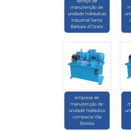
serviço de
manutenção de
m
unidade hidráulicas
uni
industrial Santa
Bárbara d'Oeste
empresa de
manutenção de
m
unidade hidráulica
uni
compacta Vila
Batista