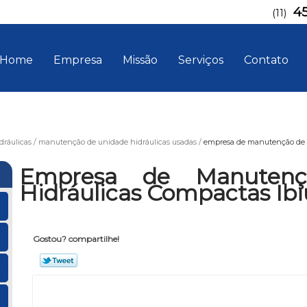
4
(11)
Home
Empresa
Missão
Serviços
Contato
ráulicas
manutenção de unidade hidráulicas usadas
empresa de manutenção de u
Empresa de Manutenç
Hidráulicas Compactas Ib
Gostou? compartilhe!