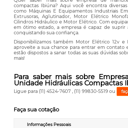
Quer saber mais sobre empresa de manuten
compactas Ibiúna? Aqui você encontra diversas 
como Máquinas E Equipamentos Industriais Em 
Extrusoras, Aglutinador, Motor Elétrico Monofá
Cilindros Hidráulico e Motor Elétrico. Com equip
em ótimo estado, a empresa é capaz de suprir a
conquistando sua confiança.
Disponibilizamos também Motor Elétrico 12v e E
aproveite a sua chance para entrar em contato 
estão dispostos a sanar todas as suas dúvidas sob
mais!
Para saber mais sobre Empres
Unidade Hidráulicas Compactas I
Ligue para
(11) 4524-7607
,
(11) 99830-5519
ou
faç
Faça sua cotação
Informações Pessoais