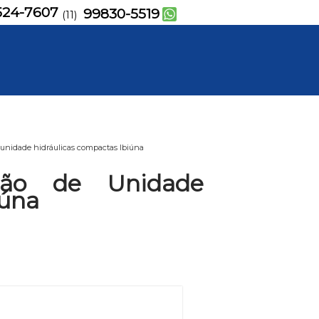
524-7607
99830-5519
(11)
nidade hidráulicas compactas Ibiúna
ão de Unidade
iúna