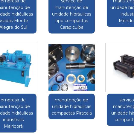
empresa de
serviço de
manutenç
anutenção de
manutenção de
unidade hid
dade hidráulicas
unidade hidráulicas
industr
usadas Monte
tipo compactas
Mendo
Alegre do Sul
Carapicuíba
empresa de
manutenção de
serviç
anutenção de
unidade hidráulicas
manutenç
dade hidráulicas
compactas Piracaia
unidade hid
industriais
compacta
Mairiporã