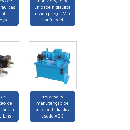
ão de
manutenção de
ráulicas
unidade hidraulica
ial
usada preços Vila
nça
Lanfranchi
o de
empresa de
ão de
manutenção de
ráulica
unidade hidraulica
 Lins
usada ABC