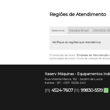
Regiões de Atendimento
Selecione:
Estados Brasil
GRANDE S
Verifique as regiões que atendemos
O conteúdo do texto "
Empresa de Manutenção d
autorização do autor. Crime de violação de direit
Itaserv Máquinas - Equipamentos Indu
Rua Vicente Mecca, 152 - Jardim de Lucca
Itatiba - SP - CEP: 13255-240
4524-7607
99830-5519
(11)
(11)