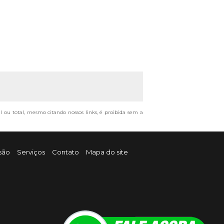
al ou total, mesmo citando nossos links, é proibida sem a
são
Serviços
Contato
Mapa do site