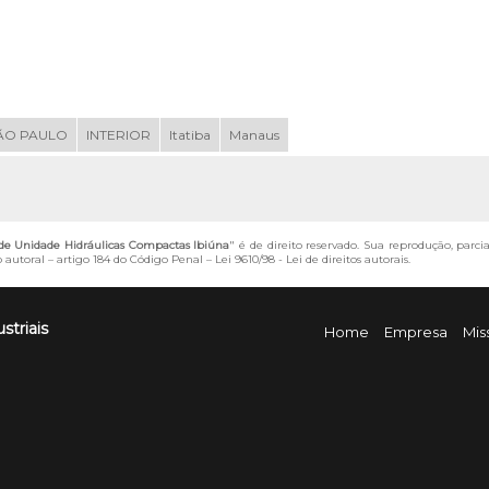
ÃO PAULO
INTERIOR
Itatiba
Manaus
e Unidade Hidráulicas Compactas Ibiúna
" é de direito reservado. Sua reprodução, parci
o autoral – artigo 184 do Código Penal –
Lei 9610/98 - Lei de direitos autorais
.
striais
Home
Empresa
Mis