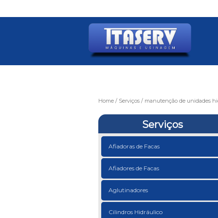
Home
Serviços
manutenção de unidades hid
Serviços
Afiadoras de Facas
Afiadores de Facas
Aglutinadores
Cilindros Hidráulico