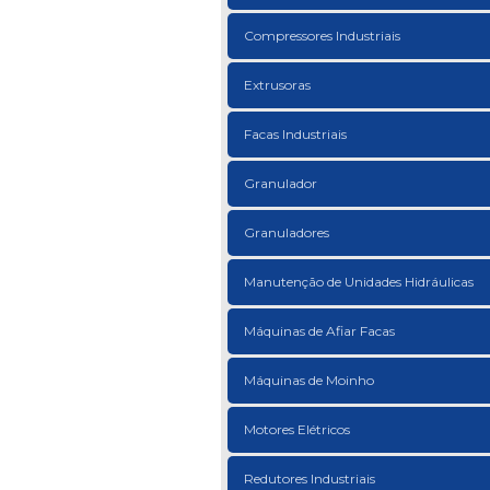
Compressores Industriais
Extrusoras
Facas Industriais
Granulador
Granuladores
Manutenção de Unidades Hidráulicas
Máquinas de Afiar Facas
Máquinas de Moinho
Motores Elétricos
Redutores Industriais