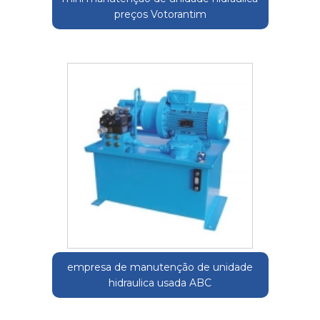
preços Votorantim
empresa de manutenção de unidade
hidraulica usada ABC