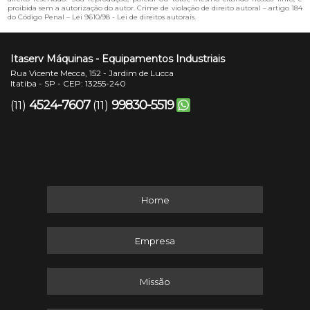
proibida sem a autorização do autor. Crime de violação de direito autoral – artigo 184
do Código Penal –
Lei 9610/98 - Lei de direitos autorais
.
Itaserv Máquinas - Equipamentos Industriais
Rua Vicente Mecca, 152 - Jardim de Lucca
Itatiba - SP - CEP: 13255-240
4524-7607
99830-5519
(11)
(11)
Home
Empresa
Missão