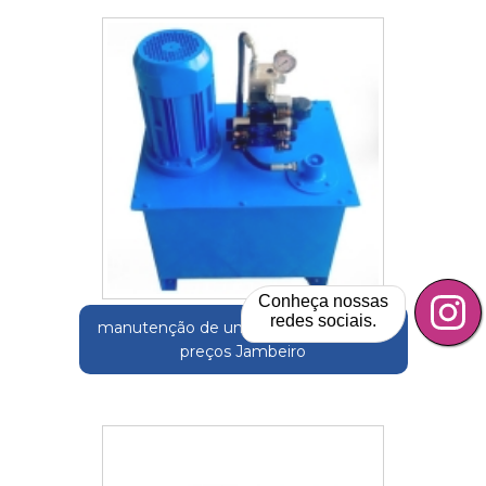
Conheça nossas
redes sociais.
manutenção de unidade hidráulica 24v
preços Jambeiro