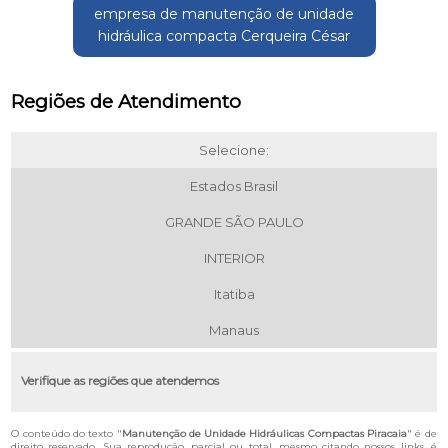
empresa de manutenção de unidade
hidráulica compacta Cerqueira César
Regiões de Atendimento
Selecione:
Estados Brasil
GRANDE SÃO PAULO
INTERIOR
Itatiba
Manaus
Verifique as regiões que atendemos
O conteúdo do texto "
Manutenção de Unidade Hidráulicas Compactas Piracaia
" é de
direito reservado. Sua reprodução, parcial ou total, mesmo citando nossos links, é