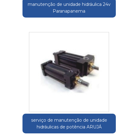
manutenção de unidade hidráulica 24v
Paranapanema
serviço de manutenção de unidade
hidráulicas de potência ARUJÁ