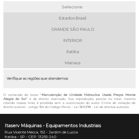
Selecione:
Estados Brasil
GRANDE SÃO PAULO
INTERIOR
Itatiba
Manaus
Verifique as regiões que atendemos
O conteúdo do texto "
Manutenção de Unidade Hidraulica Usada Preços Monte
Alegre do Sul
" é de direito reservado. Sua reprodução, parcial ou total, mesmo
citando nossos links, é proibida sem a autorização do autor. Crime de violação de
direito autoral – artigo 184 do Código Penal –
Lei 9610/98 - Lei de direitos autorais
.
Itaserv Máquinas - Equipamentos Industriais
Rua Vicente Mecca, 152 - Jardim de Lucca
Itatiba - SP - CEP: 13255-240