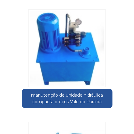
manutenção de unidade hidráulica
compacta preços Vale do Paraíba