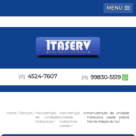
MENU
4524-7607
(11)
99830-5519
(11)
Home
Serviços
manutenção
manutenção de
manutenção de unidade
de unidades
unidade
hidraulica usada preços
hidráulicas
hidráulicas
Monte Alegre do Sul
usadas