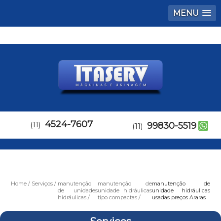
MENU
4524-7607
(11)
99830-5519
(11)
Home
Serviços
manutenção
manutenção de
manutenção de
de unidades
unidade hidráulicas
unidade hidráulicas
hidráulicas
tipo compactas
usadas preços Araras