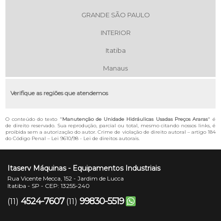
GRANDE SÃO PAULO
INTERIOR
Itatiba
Manaus
Verifique as regiões que atendemos
O conteúdo do texto "
Manutenção de Unidade Hidráulicas Usadas Preços Araras
" é
de direito reservado. Sua reprodução, parcial ou total, mesmo citando nossos links, é
proibida sem a autorização do autor. Crime de violação de direito autoral – artigo 184
do Código Penal –
Lei 9610/98 - Lei de direitos autorais
.
Itaserv Máquinas - Equipamentos Industriais
Rua Vicente Mecca, 152 - Jardim de Lucca
Itatiba - SP - CEP: 13255-240
4524-7607
99830-5519
(11)
(11)