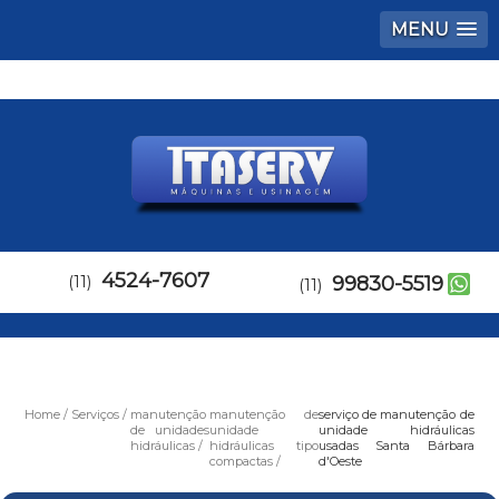
MENU
4524-7607
(11)
99830-5519
(11)
Home
Serviços
manutenção
manutenção de
serviço de manutenção de
de unidades
unidade
unidade hidráulicas
hidráulicas
hidráulicas tipo
usadas Santa Bárbara
compactas
d'Oeste