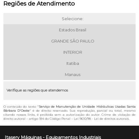
Regiões de Atendimento
Selecione:
Estados Brasil
GRANDE SÃO PAULO
INTERIOR
Itatiba
Manaus
Verifique as regiões que atendemos
O conteúdo do texto "
Serviço de Manutenção de Unidade Hidráulicas Usadas Santa
Bárbara D'Oeste
" é de direito reservado. Sua reprodução, parcial ou total, mesmo
citando nossos links, é proibida sem a autorização do autor. Crime de violação de
direito autoral – artigo 184 do Código Penal –
Lei 9610/98 - Lei de direitos autorais
.
Itaserv Máquinas - Equipamentos Industriais