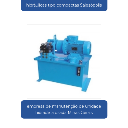
hidráulicas tipo compactas Salesópolis
empresa de manutenção de unidade
hidraulica usada Minas Gerais