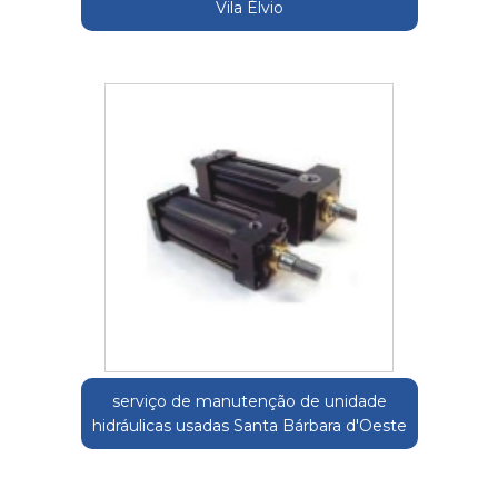
Vila Élvio
serviço de manutenção de unidade
hidráulicas usadas Santa Bárbara d'Oeste