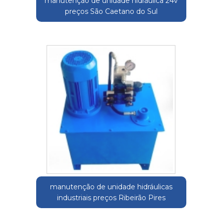
manutenção de unidade hidráulica 24v
preços São Caetano do Sul
manutenção de unidade hidráulicas
industriais preços Ribeirão Pires