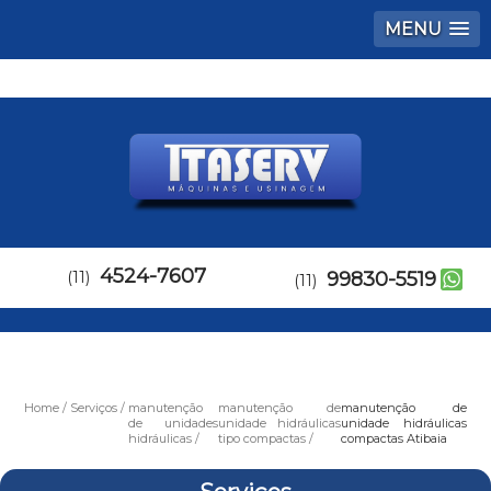
MENU
4524-7607
(11)
99830-5519
(11)
Home
Serviços
manutenção
manutenção de
manutenção de
de unidades
unidade hidráulicas
unidade hidráulicas
hidráulicas
tipo compactas
compactas Atibaia