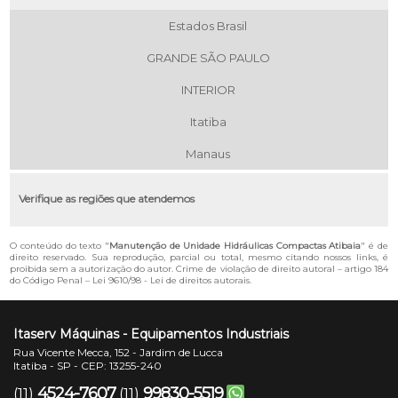
Estados Brasil
GRANDE SÃO PAULO
INTERIOR
Itatiba
Manaus
Verifique as regiões que atendemos
O conteúdo do texto "
Manutenção de Unidade Hidráulicas Compactas Atibaia
" é de
direito reservado. Sua reprodução, parcial ou total, mesmo citando nossos links, é
proibida sem a autorização do autor. Crime de violação de direito autoral – artigo 184
do Código Penal –
Lei 9610/98 - Lei de direitos autorais
.
Itaserv Máquinas - Equipamentos Industriais
Rua Vicente Mecca, 152 - Jardim de Lucca
Itatiba - SP - CEP: 13255-240
4524-7607
99830-5519
(11)
(11)