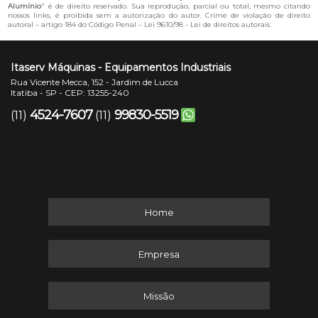
Alumínio
" é de direito reservado. Sua reprodução, parcial ou total, mesmo citando
nossos links, é proibida sem a autorização do autor. Crime de violação de direito
autoral – artigo 184 do Código Penal –
Lei 9610/98 - Lei de direitos autorais
.
Itaserv Máquinas - Equipamentos Industriais
Rua Vicente Mecca, 152 - Jardim de Lucca
Itatiba - SP - CEP: 13255-240
4524-7607
99830-5519
(11)
(11)
Home
Empresa
Missão