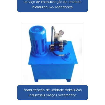
serviço de manutenção de unidade
hidráulica 24v Mendonça
manutenção de unidade hidráulicas
industriais preços Votorantim