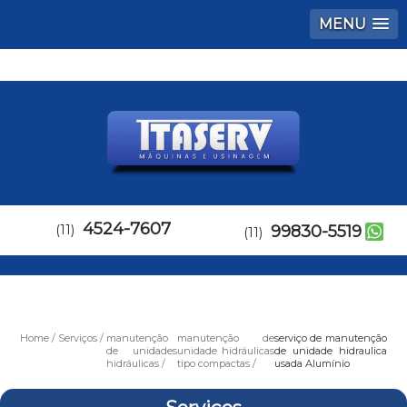
MENU
4524-7607
(11)
99830-5519
(11)
Home
Serviços
manutenção
manutenção de
serviço de manutenção
de unidades
unidade hidráulicas
de unidade hidraulica
hidráulicas
tipo compactas
usada Alumínio