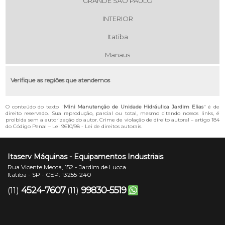
GRANDE SÃO PAULO
INTERIOR
Itatiba
Manaus
Verifique as regiões que atendemos
O conteúdo do texto "
Mini Manutenção de Unidade Hidráulica Jardim Elias
" é de
direito reservado. Sua reprodução, parcial ou total, mesmo citando nossos links, é
proibida sem a autorização do autor. Crime de violação de direito autoral – artigo 184
do Código Penal –
Lei 9610/98 - Lei de direitos autorais
.
Itaserv Máquinas - Equipamentos Industriais
Rua Vicente Mecca, 152 - Jardim de Lucca
Itatiba - SP - CEP: 13255-240
4524-7607
99830-5519
(11)
(11)