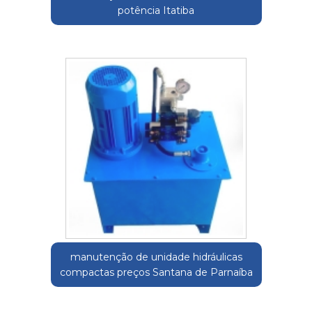
potência Itatiba
manutenção de unidade hidráulicas
compactas preços Santana de Parnaíba