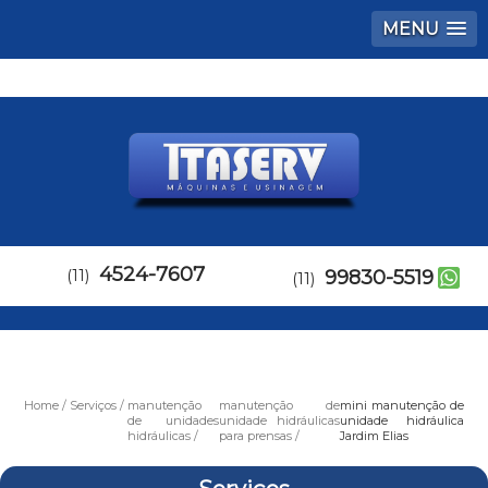
MENU
4524-7607
(11)
99830-5519
(11)
Home
Serviços
manutenção
manutenção de
mini manutenção de
de unidades
unidade hidráulicas
unidade hidráulica
hidráulicas
para prensas
Jardim Elias