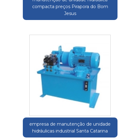
compacta preços Pirapora do Bom
Jesus
empresa de manutenção de unidade
hidráulicas industrial Santa Catarina