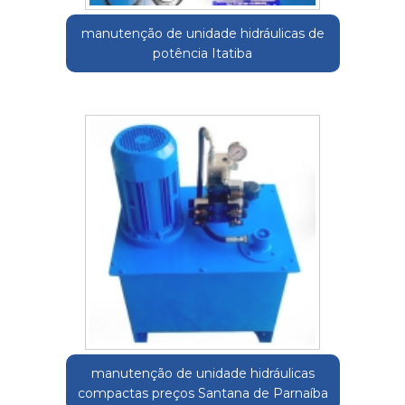
manutenção de unidade hidráulicas de
potência Itatiba
manutenção de unidade hidráulicas
compactas preços Santana de Parnaíba