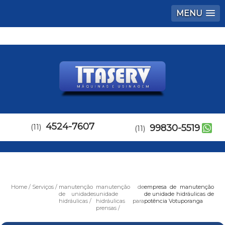
MENU
4524-7607
(11)
99830-5519
(11)
Home
Serviços
manutenção
manutenção de
empresa de manutenção
de unidades
unidade
de unidade hidráulicas de
hidráulicas
hidráulicas para
potência Votuporanga
prensas